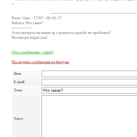
>
From: Gruv - 17/07 - 00:41:17
Subject:Что такое?
-----------------
А посмотреть на каких ip слушается apache не пробовал?
Посмотри httpd.conf
[Это сообщение - спам!]
Последние сообщения из форума
Имя
:
E-mail
:
Тема
:
Текст
: