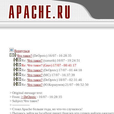
Вернуться
Что такое?
(DeOptric) 16/07 - 16:28:35
Re:
Что такое?
(xanurik) 16/07 - 19:24:51
Re: Что такое? (Gruv) 17/07 - 00:41:17
Re:
Что такое?
(DeOptric) 17/07 - 01:44:18
Re:
Что такое?
(MC) 17/07 - 16:37:39
Re:
Что такое?
(DeOptric) 18/07 - 02:31:46
Re:
Что такое?
(Ю.Коршунов) 21/07 - 06:52:50
> Original message text:
> From:
> DeOptric
- 16/07 - 16:28:35
> Subject:Что такое?
> -----------------
> Стоял Apache больше года, но что-то случилось!
> Пытаюсь зайти на localhost пишет браузер что сервер найден ожидается