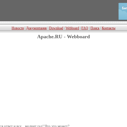
Новости
|
Документация
|
Download
|
Webboard
|
FAQ
|
Поиск
|
Контакты
Apache.RU - Webboard
 ответ и все... молчит гад! Что это может?