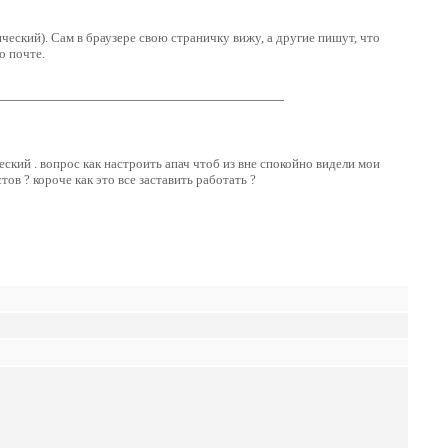
ический). Сам в браузере свою страничку вижу, а другие пишут, что
о почте.
ский . вопрос как настроить апач чтоб из вне спокойно видели мои
ов ? короче как это все заставить работать ?