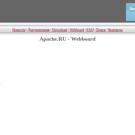
Новости
|
Документация
|
Download
|
Webboard
|
FAQ
|
Поиск
|
Контакты
Apache.RU - Webboard
4