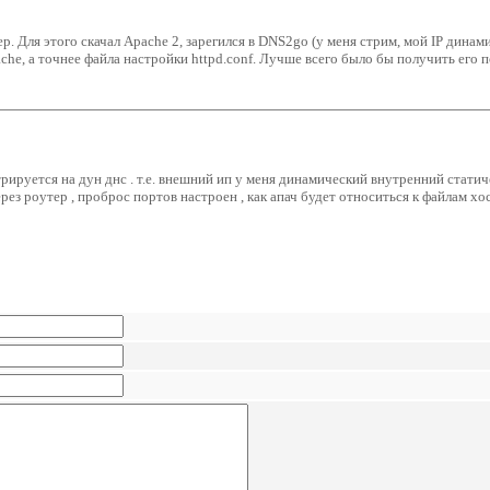
р. Для этого скачал Apache 2, зарегился в DNS2go (у меня стрим, мой IP динам
e, а точнее файла настройки httpd.conf. Лучше всего было бы получить его п
рируется на дун днс . т.е. внешний ип у меня динамический внутренний статиче
 роутер , проброс портов настроен , как апач будет относиться к файлам хост