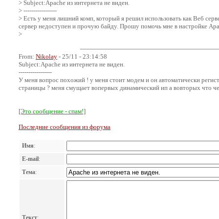
> Subject:Apache из интернета не виден.
> -----------------
> Есть у меня лишний комп, который я решил использовать как Веб серве
сервер недоступен и прочую байду. Прошу помочь мне в настройке Apach
>
From:
Nikolay
- 25/11 - 23:14:58
Subject:Apache из интернета не виден.
-----------------
У меня вопрос похожий ! у меня стоит модем и он автоматически регист
страницы ? меня смущает вопервых динамический ип а вовторых что через
[Это сообщение - спам!]
Последние сообщения из форума
Имя
:
E-mail
:
Тема
:
Текст
: