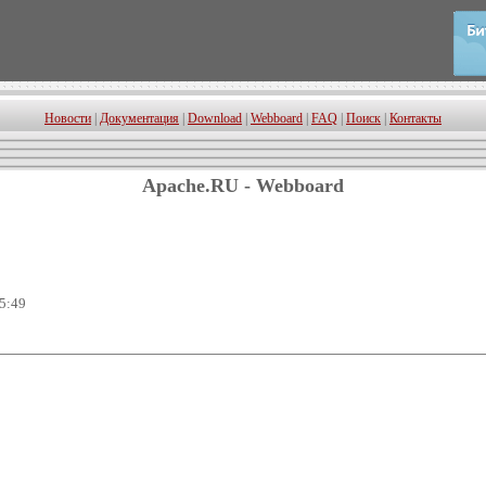
Новости
|
Документация
|
Download
|
Webboard
|
FAQ
|
Поиск
|
Контакты
Apache.RU - Webboard
25:49