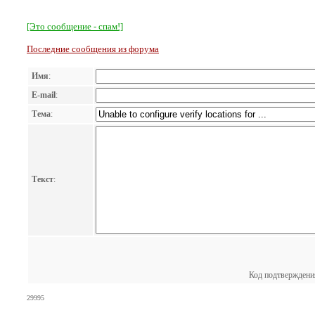
[Это сообщение - спам!]
Последние сообщения из форума
Имя
:
E-mail
:
Тема
:
Текст
:
Код подтверждени
29995