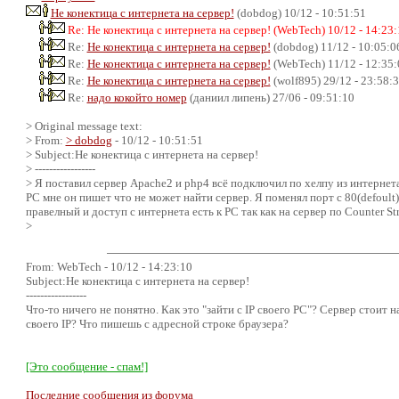
Не конектица с интернета на сервер!
(dobdog) 10/12 - 10:51:51
Re: Не конектица с интернета на сервер! (WebTech) 10/12 - 14:23:
Re:
Не конектица с интернета на сервер!
(dobdog) 11/12 - 10:05:0
Re:
Не конектица с интернета на сервер!
(WebTech) 11/12 - 12:35:
Re:
Не конектица с интернета на сервер!
(wolf895) 29/12 - 23:58:
Re:
надо кокойто номер
(даниил липень) 27/06 - 09:51:10
> Original message text:
> From:
> dobdog
- 10/12 - 10:51:51
> Subject:Не конектица с интернета на сервер!
> -----------------
> Я поставил сервер Аpache2 и php4 всё подключил по хелпу из интернета в
PC мне он пишет что не может найти сервер. Я поменял порт с 80(defoult)
правелный и доступ с интернета есть к PC так как на сервер по Counter St
>
From: WebTech - 10/12 - 14:23:10
Subject:Не конектица с интернета на сервер!
-----------------
Что-то ничего не понятно. Как это "зайти с IP своего PC"? Сервер стоит 
своего IP? Что пишешь с адресной строке браузера?
[Это сообщение - спам!]
Последние сообщения из форума