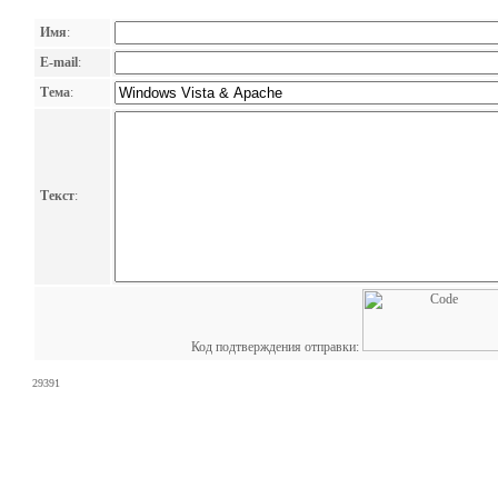
Имя
:
E-mail
:
Тема
:
Текст
:
Код подтверждения отправки:
29391