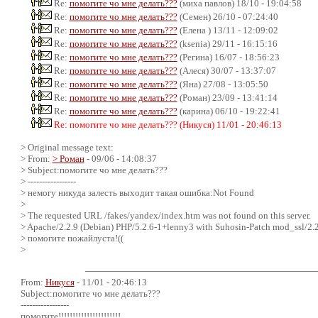
Re:
помогите чо мне делать???
(миха павлов) 18/10 - 19:04:58
Re:
помогите чо мне делать???
(Семен) 26/10 - 07:24:40
Re:
помогите чо мне делать???
(Елена ) 13/11 - 12:09:02
Re:
помогите чо мне делать???
(ksenia) 29/11 - 16:15:16
Re:
помогите чо мне делать???
(Регина) 16/07 - 18:56:23
Re:
помогите чо мне делать???
(Алеся) 30/07 - 13:37:07
Re:
помогите чо мне делать???
(Яна) 27/08 - 13:05:50
Re:
помогите чо мне делать???
(Роман) 23/09 - 13:41:14
Re:
помогите чо мне делать???
(карина) 06/10 - 19:22:41
Re: помогите чо мне делать??? (Никуся) 11/01 - 20:46:13
> Original message text:
> From:
> Роман
- 09/06 - 14:08:37
> Subject:помогите чо мне делать???
> -----------------
> немогу никуда залесть выходит такая ошибка:Not Found
>
> The requested URL /fakes/yandex/index.htm was not found on this server.
> Apache/2.2.9 (Debian) PHP/5.2.6-1+lenny3 with Suhosin-Patch mod_ssl/2.
> помогите пожайлуста!((
>
From:
Никуся
- 11/01 - 20:46:13
Subject:помогите чо мне делать???
-----------------
помогите!!!!!!!!!!!!!!!!!!!!!!