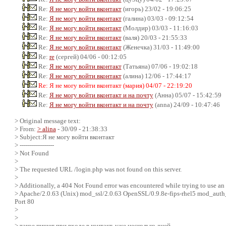
Re:
Я не могу войти вконтакт
(игорь) 23/02 - 19:06:25
Re:
Я не могу войти вконтакт
(галина) 03/03 - 09:12:54
Re:
Я не могу войти вконтакт
(Молдир) 03/03 - 11:16:03
Re:
Я не могу войти вконтакт
(валя) 20/03 - 21:55:33
Re:
Я не могу войти вконтакт
(Женечка) 31/03 - 11:49:00
Re:
re
(сергей) 04/06 - 00:12:05
Re:
Я не могу войти вконтакт
(Татьяна) 07/06 - 19:02:18
Re:
Я не могу войти вконтакт
(алина) 12/06 - 17:44:17
Re: Я не могу войти вконтакт (мария) 04/07 - 22:19:20
Re:
Я не могу войти вконтакт и на почту
(Анна) 05/07 - 15:42:59
Re:
Я не могу войти вконтакт и на почту
(anna) 24/09 - 10:47:46
> Original message text:
> From:
> alina
- 30/09 - 21:38:33
> Subject:Я не могу войти вконтакт
> -----------------
> Not Found
>
> The requested URL /login.php was not found on this server.
>
> Additionally, a 404 Not Found error was encountered while trying to use an
> Apache/2.0.63 (Unix) mod_ssl/2.0.63 OpenSSL/0.9.8e-fips-rhel5 mod_auth
Port 80
>
>
> такое пишет при входе в контакт, уже несколько дней