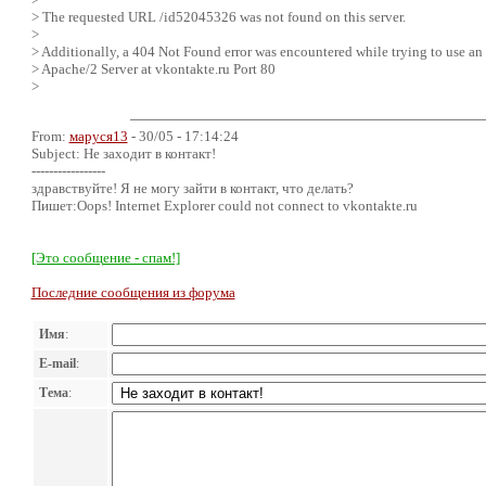
> The requested URL /id52045326 was not found on this server.
>
> Additionally, a 404 Not Found error was encountered while trying to use an
> Apache/2 Server at vkontakte.ru Port 80
>
From:
маруся13
- 30/05 - 17:14:24
Subject: Не заходит в контакт!
-----------------
здравствуйте! Я не могу зайти в контакт, что делать?
Пишет:Oops! Internet Explorer could not connect to vkontakte.ru
[Это сообщение - спам!]
Последние сообщения из форума
Имя
:
E-mail
:
Тема
: