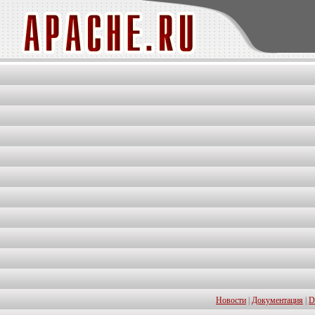
Новости
|
Документация
|
D