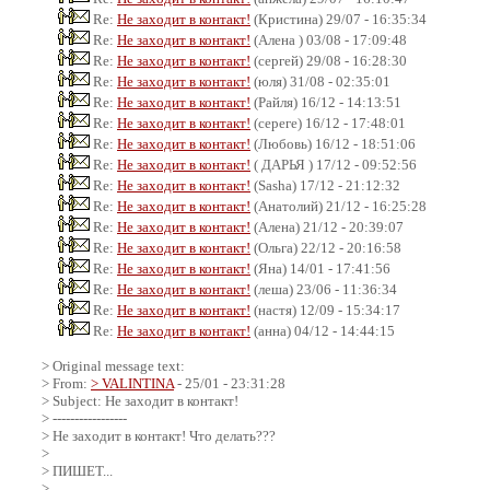
Re:
Не заходит в контакт!
(Кристина) 29/07 - 16:35:34
Re:
Не заходит в контакт!
(Алена ) 03/08 - 17:09:48
Re:
Не заходит в контакт!
(сергей) 29/08 - 16:28:30
Re:
Не заходит в контакт!
(юля) 31/08 - 02:35:01
Re:
Не заходит в контакт!
(Райля) 16/12 - 14:13:51
Re:
Не заходит в контакт!
(сереге) 16/12 - 17:48:01
Re:
Не заходит в контакт!
(Любовь) 16/12 - 18:51:06
Re:
Не заходит в контакт!
( ДАРЬЯ ) 17/12 - 09:52:56
Re:
Не заходит в контакт!
(Sasha) 17/12 - 21:12:32
Re:
Не заходит в контакт!
(Анатолий) 21/12 - 16:25:28
Re:
Не заходит в контакт!
(Алена) 21/12 - 20:39:07
Re:
Не заходит в контакт!
(Ольга) 22/12 - 20:16:58
Re:
Не заходит в контакт!
(Яна) 14/01 - 17:41:56
Re:
Не заходит в контакт!
(леша) 23/06 - 11:36:34
Re:
Не заходит в контакт!
(настя) 12/09 - 15:34:17
Re:
Не заходит в контакт!
(анна) 04/12 - 14:44:15
> Original message text:
> From:
> VALINTINA
- 25/01 - 23:31:28
> Subject: Не заходит в контакт!
> -----------------
> Не заходит в контакт! Что делать???
>
> ПИШЕТ...
>