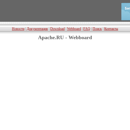
Новости
|
Документация
|
Download
|
Webboard
|
FAQ
|
Поиск
|
Контакты
Apache.RU - Webboard