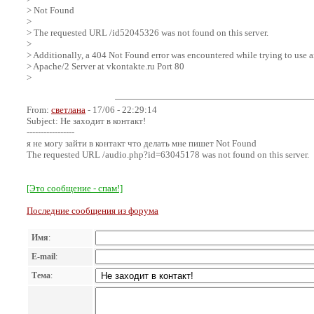
> Not Found
>
> The requested URL /id52045326 was not found on this server.
>
> Additionally, a 404 Not Found error was encountered while trying to use 
> Apache/2 Server at vkontakte.ru Port 80
>
From:
светлана
- 17/06 - 22:29:14
Subject: Не заходит в контакт!
-----------------
я не могу зайти в контакт что делать мне пишет Not Found
The requested URL /audio.php?id=63045178 was not found on this server.
[Это сообщение - спам!]
Последние сообщения из форума
Имя
:
E-mail
:
Тема
: