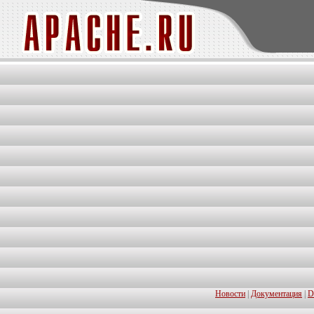
Новости
|
Документация
|
D