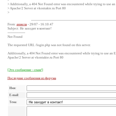
> Additionally, a 404 Not Found error was encountered while trying to use an
> Apache/2 Server at vkontakte.ru Port 80
>
From:
анжела
- 29/07 - 16:10:47
Subject: Не заходит в контакт!
-----------------
Not Found
The requested URL /login.php was not found on this server.
Additionally, a 404 Not Found error was encountered while trying to use an E
Apache/2 Server at vkontakte.ru Port 80
[Это сообщение - спам!]
Последние сообщения из форума
Имя
:
E-mail
:
Тема
: