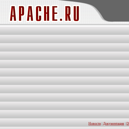
Новости
|
Документация
|
D