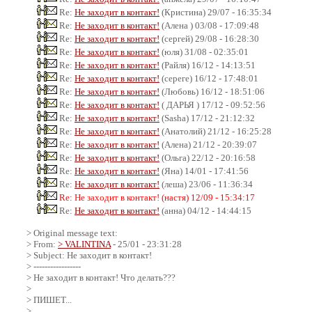
Re:
Не заходит в контакт!
(Кристина) 29/07 - 16:35:34
Re:
Не заходит в контакт!
(Алена ) 03/08 - 17:09:48
Re:
Не заходит в контакт!
(сергей) 29/08 - 16:28:30
Re:
Не заходит в контакт!
(юля) 31/08 - 02:35:01
Re:
Не заходит в контакт!
(Райля) 16/12 - 14:13:51
Re:
Не заходит в контакт!
(сереге) 16/12 - 17:48:01
Re:
Не заходит в контакт!
(Любовь) 16/12 - 18:51:06
Re:
Не заходит в контакт!
( ДАРЬЯ ) 17/12 - 09:52:56
Re:
Не заходит в контакт!
(Sasha) 17/12 - 21:12:32
Re:
Не заходит в контакт!
(Анатолий) 21/12 - 16:25:28
Re:
Не заходит в контакт!
(Алена) 21/12 - 20:39:07
Re:
Не заходит в контакт!
(Ольга) 22/12 - 20:16:58
Re:
Не заходит в контакт!
(Яна) 14/01 - 17:41:56
Re:
Не заходит в контакт!
(леша) 23/06 - 11:36:34
Re: Не заходит в контакт! (настя) 12/09 - 15:34:17
Re:
Не заходит в контакт!
(анна) 04/12 - 14:44:15
> Original message text:
> From:
> VALINTINA
- 25/01 - 23:31:28
> Subject: Не заходит в контакт!
> -----------------
> Не заходит в контакт! Что делать???
>
> ПИШЕТ...
>