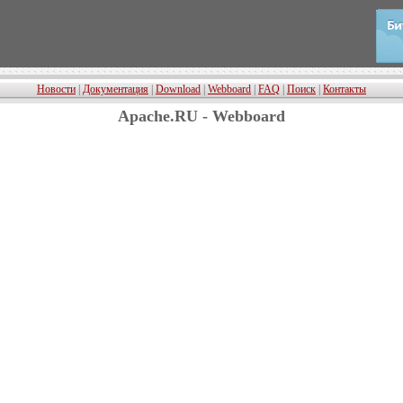
Новости
|
Документация
|
Download
|
Webboard
|
FAQ
|
Поиск
|
Контакты
Apache.RU - Webboard