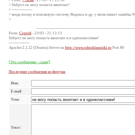
> Subject:не могу попасть вконтакт!
> -----------------
> когда вхожу в поисковую систему Яндекса и др. у меня пишет ошибка.
>
From:
Сергей
- 23/03 - 21:13:13
Subject:не могу попасть вконтакт и в одноклассники!
-----------------
Apache/2.2.22 (Ubuntu) Server на
http://www.odnoklassniki.ru
Port 80
[Это сообщение - спам!]
Последние сообщения из форума
Имя
:
E-mail
:
Тема
:
Текст
: