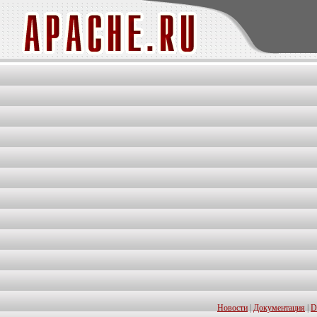
Новости
|
Документация
|
D