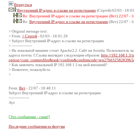
Вернуться
Внутренний IP-адрес в ссылке на регистрацию
(Сергей) 02/03 - 18:0
Re: Внутренний IP-адрес в ссылке на регистрацию (Вет) 22/07 - 1
Re:
Внутренний IP-адрес в ссылке на регистрацию
(Вет) 22/07 - 
> Original message text:
> From:
> Сергей
- 02/03 - 18:01:29
> Subject:Внутренний IP-адрес в ссылке на регистрацию
> -----------------
> На локальной машине стоит Apache2.2. Сайт на Joomla. Пользователь з
адреса почты. ССылка выглядит следующим образом:
http://192.168.1.3/
option=com_comprofiler&task=confirm&confirmcode=reg27b632582839b
> Как заменить локальный IP 192.168.1.3 на мой внешний?
> Помогите, пожалуйста.
>
From:
Вет
- 22/07 - 18:48:11
Subject:Внутренний IP-адрес в ссылке на регистрацию
-----------------
Ауе
[Это сообщение - спам!]
Последние сообщения из форума