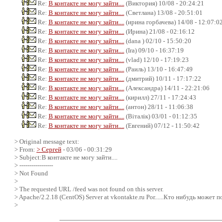
Re:
В контакте не могу зайти....
(Виктория) 10/08 - 20:24:21
Re:
В контакте не могу зайти....
(Светлана) 13/08 - 20:51:01
Re:
В контакте не могу зайти....
(ирина горбачева) 14/08 - 12:07:0
Re:
В контакте не могу зайти....
(Ирина) 21/08 - 02:16:12
Re:
В контакте не могу зайти....
(dana ) 02/10 - 15:50:20
Re:
В контакте не могу зайти....
(Ira) 09/10 - 16:37:19
Re:
В контакте не могу зайти....
(vlad) 12/10 - 17:19:23
Re:
В контакте не могу зайти....
(Раиль) 13/10 - 16:47:49
Re:
В контакте не могу зайти....
(дмитрий) 10/11 - 17:17:22
Re:
В контакте не могу зайти....
(Александра) 14/11 - 22:21:06
Re:
В контакте не могу зайти....
(кирилл) 27/11 - 17:24:43
Re:
В контакте не могу зайти....
(антон) 28/11 - 11:06:38
Re:
В контакте не могу зайти....
(Віталік) 03/01 - 01:12:35
Re:
В контакте не могу зайти....
(Евгений) 07/12 - 11:50:42
> Original message text:
> From:
> Сергей
- 03/06 - 00:31:29
> Subject:В контакте не могу зайти....
> -----------------
> Not Found
>
> The requested URL /feed was not found on this server.
> Apache/2.2.18 (CentOS) Server at vkontakte.ru Por......Кто нибудь может 
>