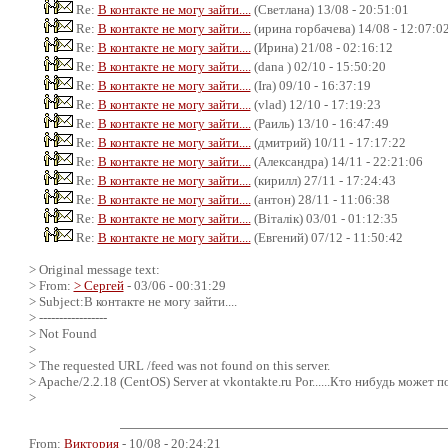
Re:
В контакте не могу зайти....
(Светлана) 13/08 - 20:51:01
Re:
В контакте не могу зайти....
(ирина горбачева) 14/08 - 12:07:0
Re:
В контакте не могу зайти....
(Ирина) 21/08 - 02:16:12
Re:
В контакте не могу зайти....
(dana ) 02/10 - 15:50:20
Re:
В контакте не могу зайти....
(Ira) 09/10 - 16:37:19
Re:
В контакте не могу зайти....
(vlad) 12/10 - 17:19:23
Re:
В контакте не могу зайти....
(Раиль) 13/10 - 16:47:49
Re:
В контакте не могу зайти....
(дмитрий) 10/11 - 17:17:22
Re:
В контакте не могу зайти....
(Александра) 14/11 - 22:21:06
Re:
В контакте не могу зайти....
(кирилл) 27/11 - 17:24:43
Re:
В контакте не могу зайти....
(антон) 28/11 - 11:06:38
Re:
В контакте не могу зайти....
(Віталік) 03/01 - 01:12:35
Re:
В контакте не могу зайти....
(Евгений) 07/12 - 11:50:42
> Original message text:
> From:
> Сергей
- 03/06 - 00:31:29
> Subject:В контакте не могу зайти....
> -----------------
> Not Found
>
> The requested URL /feed was not found on this server.
> Apache/2.2.18 (CentOS) Server at vkontakte.ru Por......Кто нибудь может 
>
From:
Виктория
- 10/08 - 20:24:21