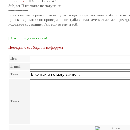
From:
Стас
- 03/06 - 12:27:47
Subject:В контакте не могу зайти....
-----------------
Есть большая вероятность что у вас модифицирован файл hosts. Если не зн
при сканировании он проверяет этот файл и если замечает левые переадр
исходное состояние. Разрешите ему и всё.
[Это сообщение - спам!]
Последние сообщения из форума
Имя
:
E-mail
:
Тема
:
Текст
: