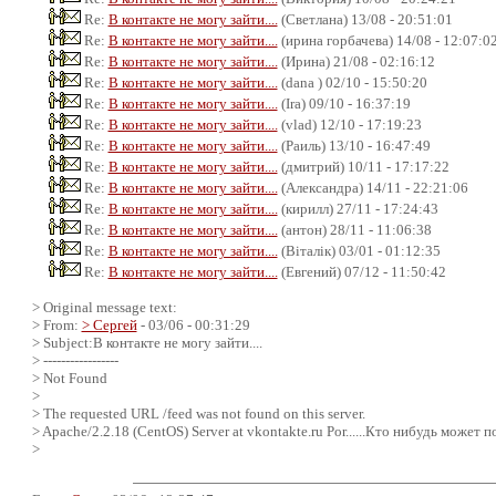
Re:
В контакте не могу зайти....
(Светлана) 13/08 - 20:51:01
Re:
В контакте не могу зайти....
(ирина горбачева) 14/08 - 12:07:0
Re:
В контакте не могу зайти....
(Ирина) 21/08 - 02:16:12
Re:
В контакте не могу зайти....
(dana ) 02/10 - 15:50:20
Re:
В контакте не могу зайти....
(Ira) 09/10 - 16:37:19
Re:
В контакте не могу зайти....
(vlad) 12/10 - 17:19:23
Re:
В контакте не могу зайти....
(Раиль) 13/10 - 16:47:49
Re:
В контакте не могу зайти....
(дмитрий) 10/11 - 17:17:22
Re:
В контакте не могу зайти....
(Александра) 14/11 - 22:21:06
Re:
В контакте не могу зайти....
(кирилл) 27/11 - 17:24:43
Re:
В контакте не могу зайти....
(антон) 28/11 - 11:06:38
Re:
В контакте не могу зайти....
(Віталік) 03/01 - 01:12:35
Re:
В контакте не могу зайти....
(Евгений) 07/12 - 11:50:42
> Original message text:
> From:
> Сергей
- 03/06 - 00:31:29
> Subject:В контакте не могу зайти....
> -----------------
> Not Found
>
> The requested URL /feed was not found on this server.
> Apache/2.2.18 (CentOS) Server at vkontakte.ru Por......Кто нибудь может 
>