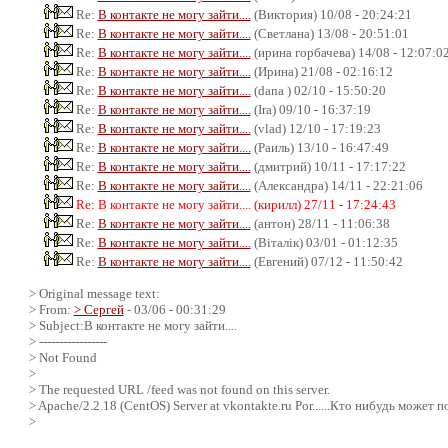
Re:
В контакте не могу зайти....
(Виктория) 10/08 - 20:24:21
Re:
В контакте не могу зайти....
(Светлана) 13/08 - 20:51:01
Re:
В контакте не могу зайти....
(ирина горбачева) 14/08 - 12:07:0
Re:
В контакте не могу зайти....
(Ирина) 21/08 - 02:16:12
Re:
В контакте не могу зайти....
(dana ) 02/10 - 15:50:20
Re:
В контакте не могу зайти....
(Ira) 09/10 - 16:37:19
Re:
В контакте не могу зайти....
(vlad) 12/10 - 17:19:23
Re:
В контакте не могу зайти....
(Раиль) 13/10 - 16:47:49
Re:
В контакте не могу зайти....
(дмитрий) 10/11 - 17:17:22
Re:
В контакте не могу зайти....
(Александра) 14/11 - 22:21:06
Re: В контакте не могу зайти.... (кирилл) 27/11 - 17:24:43
Re:
В контакте не могу зайти....
(антон) 28/11 - 11:06:38
Re:
В контакте не могу зайти....
(Віталік) 03/01 - 01:12:35
Re:
В контакте не могу зайти....
(Евгений) 07/12 - 11:50:42
> Original message text:
> From:
> Сергей
- 03/06 - 00:31:29
> Subject:В контакте не могу зайти....
> -----------------
> Not Found
>
> The requested URL /feed was not found on this server.
> Apache/2.2.18 (CentOS) Server at vkontakte.ru Por......Кто нибудь может 
>