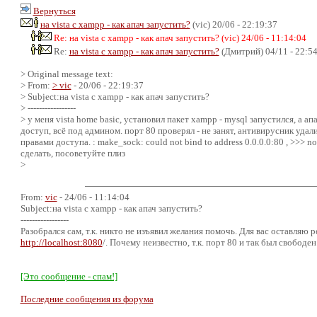
Вернуться
на vista c xampp - как апач запустить?
(vic) 20/06 - 22:19:37
Re: на vista c xampp - как апач запустить? (vic) 24/06 - 11:14:04
Re:
на vista c xampp - как апач запустить?
(Дмитрий) 04/11 - 22:5
> Original message text:
> From:
> vic
- 20/06 - 22:19:37
> Subject:на vista c xampp - как апач запустить?
> -----------------
> у меня vista home basic, установил пакет xampp - mysql запустился, а 
доступ, всё под админом. порт 80 проверял - не занят, антивирусник уд
правами доступа. : make_sock: could not bind to address 0.0.0.0:80 , >>> no
сделать, посоветуйте плиз
>
From:
vic
- 24/06 - 11:14:04
Subject:на vista c xampp - как апач запустить?
-----------------
Разобрался сам, т.к. никто не изъявил желания помочь. Для вас оставляю ре
http://localhost:8080
/. Почему неизвестно, т.к. порт 80 и так был свободен.
[Это сообщение - спам!]
Последние сообщения из форума