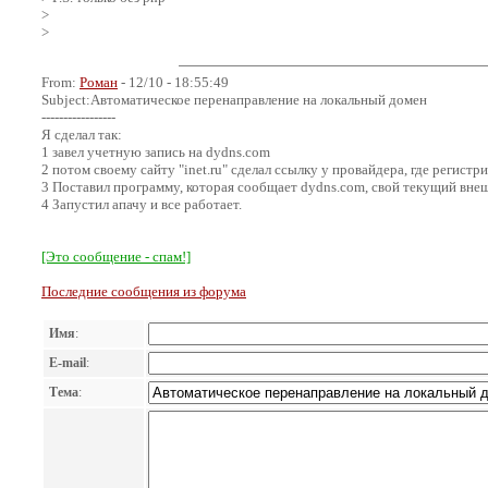
>
>
From:
Роман
- 12/10 - 18:55:49
Subject:Автоматическое перенаправление на локальный домен
-----------------
Я сделал так:
1 завел учетную запись на dydns.com
2 потом своему сайту "inet.ru" сделал ссылку у провайдера, где регист
3 Поставил программу, которая сообщает dydns.com, свой текущий внеш
4 Запустил апачу и все работает.
[Это сообщение - спам!]
Последние сообщения из форума
Имя
:
E-mail
:
Тема
: