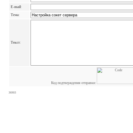
E-mail
:
Тема
:
Текст
:
Код подтверждения отправки:
36903