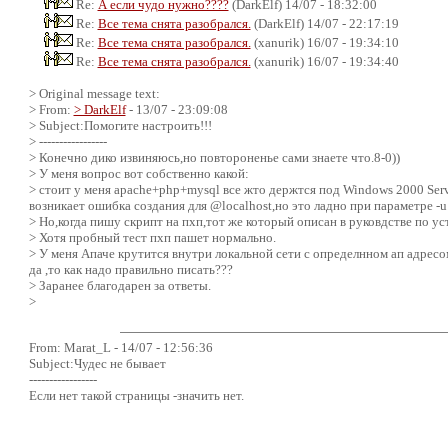
Re:
А если чудо нужно????
(DarkElf) 14/07 - 18:32:00
Re:
Все тема снята разобрался.
(DarkElf) 14/07 - 22:17:19
Re:
Все тема снята разобрался.
(xanurik) 16/07 - 19:34:10
Re:
Все тема снята разобрался.
(xanurik) 16/07 - 19:34:40
> Original message text:
> From:
> DarkElf
- 13/07 - 23:09:08
> Subject:Помогите настроить!!!
> -----------------
> Конечно дико извиняюсь,но повтороненье сами знаете что.8-0))
> У меня вопрос вот собственно какой:
> стоит у меня apache+php+mysql все жто держтся под Windows 2000 Ser
возникает ошибка создания для @localhost,но это ладно при параметре -u 
> Но,когда пишу скрипт на пхп,тот же который описан в руковдстве по ус
> Хотя пробный тест пхп пашет нормально.
> У меня Апаче крутится внутри локальной сети с определнном ап адресом 
да ,то как надо правильно писать???
> Заранее благодарен за ответы.
>
From: Marat_L - 14/07 - 12:56:36
Subject:Чудес не бывает
-----------------
Если нет такой страницы -значить нет.