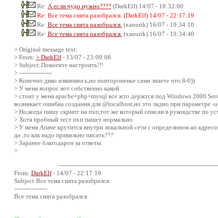
Re:
А если чудо нужно????
(DarkElf) 14/07 - 18:32:00
Re: Все тема снята разобрался. (DarkElf) 14/07 - 22:17:19
Re:
Все тема снята разобрался.
(xanurik) 16/07 - 19:34:10
Re:
Все тема снята разобрался.
(xanurik) 16/07 - 19:34:40
> Original message text:
> From:
> DarkElf
- 13/07 - 23:09:08
> Subject:Помогите настроить!!!
> -----------------
> Конечно дико извиняюсь,но повтороненье сами знаете что.8-0))
> У меня вопрос вот собственно какой:
> стоит у меня apache+php+mysql все жто держтся под Windows 2000 Ser
возникает ошибка создания для @localhost,но это ладно при параметре -u 
> Но,когда пишу скрипт на пхп,тот же который описан в руковдстве по ус
> Хотя пробный тест пхп пашет нормально.
> У меня Апаче крутится внутри локальной сети с определнном ап адресом 
да ,то как надо правильно писать???
> Заранее благодарен за ответы.
>
From:
DarkElf
- 14/07 - 22:17:19
Subject:Все тема снята разобрался.
-----------------
Все тема снята разобрался.