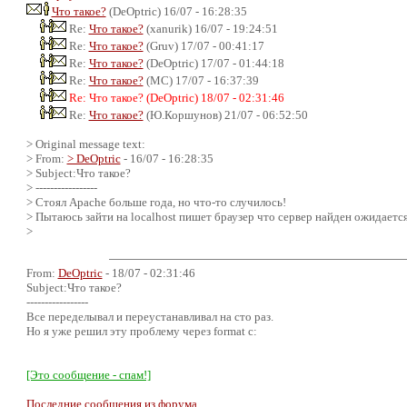
Что такое?
(DeOptric) 16/07 - 16:28:35
Re:
Что такое?
(xanurik) 16/07 - 19:24:51
Re:
Что такое?
(Gruv) 17/07 - 00:41:17
Re:
Что такое?
(DeOptric) 17/07 - 01:44:18
Re:
Что такое?
(MC) 17/07 - 16:37:39
Re: Что такое? (DeOptric) 18/07 - 02:31:46
Re:
Что такое?
(Ю.Коршунов) 21/07 - 06:52:50
> Original message text:
> From:
> DeOptric
- 16/07 - 16:28:35
> Subject:Что такое?
> -----------------
> Стоял Apache больше года, но что-то случилось!
> Пытаюсь зайти на localhost пишет браузер что сервер найден ожидается 
>
From:
DeOptric
- 18/07 - 02:31:46
Subject:Что такое?
-----------------
Все переделывал и переустанавливал на сто раз.
Но я уже решил эту проблему через format c:
[Это сообщение - спам!]
Последние сообщения из форума