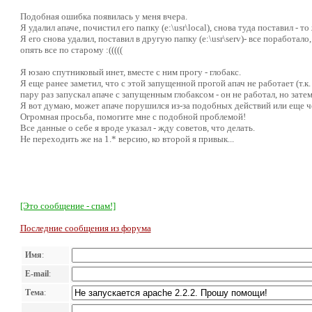
Подобная ошибка появилась у меня вчера.
Я удалил апаче, почистил его папку (e:\usr\local), снова туда поставил - то 
Я его снова удалил, поставил в другую папку (e:\usr\serv)- все поработал
опять все по старому :(((((
Я юзаю спутниковый инет, вместе с ним прогу - глобакс.
Я еще ранее заметил, что с этой запущенной прогой апач не работает (т.к.
пару раз запускал апаче с запущенным глобаксом - он не работал, но зате
Я вот думаю, может апаче порушился из-за подобных действий или еще ч
Огромная просьба, помогите мне с подобной проблемой!
Все данные о себе я вроде указал - жду советов, что делать.
Не переходить же на 1.* версию, ко второй я привык...
[Это сообщение - спам!]
Последние сообщения из форума
Имя
:
E-mail
:
Тема
: