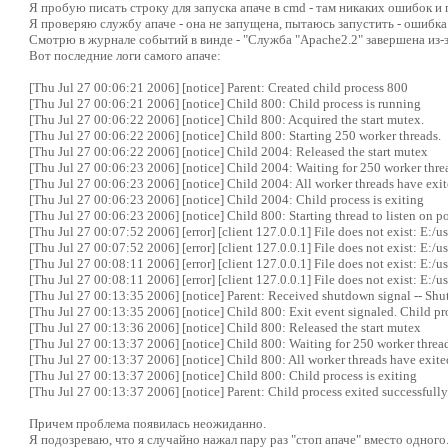
Я пробую писать строку для запуска апаче в cmd - там никаких ошибок и 
Я проверяю службу апаче - она не запущена, пытаюсь запустить - ошибка
Смотрю в журнале событий в винде - "Служба "Apache2.2" завершена из-з
Вот последние логи самого апаче:
[Thu Jul 27 00:06:21 2006] [notice] Parent: Created child process 800
[Thu Jul 27 00:06:21 2006] [notice] Child 800: Child process is running
[Thu Jul 27 00:06:22 2006] [notice] Child 800: Acquired the start mutex.
[Thu Jul 27 00:06:22 2006] [notice] Child 800: Starting 250 worker threads.
[Thu Jul 27 00:06:22 2006] [notice] Child 2004: Released the start mutex
[Thu Jul 27 00:06:23 2006] [notice] Child 2004: Waiting for 250 worker threa
[Thu Jul 27 00:06:23 2006] [notice] Child 2004: All worker threads have exit
[Thu Jul 27 00:06:23 2006] [notice] Child 2004: Child process is exiting
[Thu Jul 27 00:06:23 2006] [notice] Child 800: Starting thread to listen on po
[Thu Jul 27 00:07:52 2006] [error] [client 127.0.0.1] File does not exist: E:/
[Thu Jul 27 00:07:52 2006] [error] [client 127.0.0.1] File does not exist: E:/
[Thu Jul 27 00:08:11 2006] [error] [client 127.0.0.1] File does not exist: E:/
[Thu Jul 27 00:08:11 2006] [error] [client 127.0.0.1] File does not exist: E:/
[Thu Jul 27 00:13:35 2006] [notice] Parent: Received shutdown signal -- Shut
[Thu Jul 27 00:13:35 2006] [notice] Child 800: Exit event signaled. Child pro
[Thu Jul 27 00:13:36 2006] [notice] Child 800: Released the start mutex
[Thu Jul 27 00:13:37 2006] [notice] Child 800: Waiting for 250 worker threads
[Thu Jul 27 00:13:37 2006] [notice] Child 800: All worker threads have exite
[Thu Jul 27 00:13:37 2006] [notice] Child 800: Child process is exiting
[Thu Jul 27 00:13:37 2006] [notice] Parent: Child process exited successfully
Причем проблема появилась неожиданно.
Я подозреваю, что я случайно нажал пару раз "стоп апаче" вместо одного