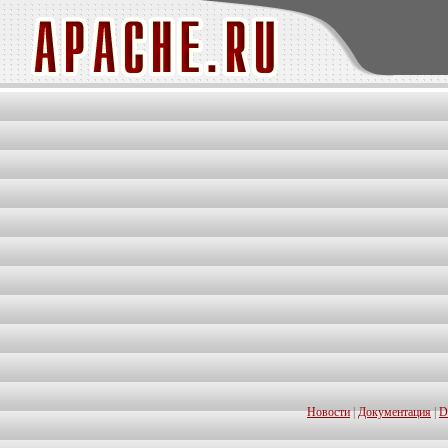
Новости
|
Документация
|
D