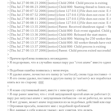
> [Thu Jul 27 00:06:23 2006] [notice] Child 2004: Child process is exiting
> [Thu Jul 27 00:06:23 2006] [notice] Child 800: Starting thread to listen on 
> [Thu Jul 27 00:07:52 2006] [error] [client 127.0.0.1] File does not exist: E
> [Thu Jul 27 00:07:52 2006] [error] [client 127.0.0.1] File does not exist: E
> [Thu Jul 27 00:08:11 2006] [error] [client 127.0.0.1] File does not exist: E
> [Thu Jul 27 00:08:11 2006] [error] [client 127.0.0.1] File does not exist: E
> [Thu Jul 27 00:13:35 2006] [notice] Parent: Received shutdown signal -- Sh
> [Thu Jul 27 00:13:35 2006] [notice] Child 800: Exit event signaled. Child p
> [Thu Jul 27 00:13:36 2006] [notice] Child 800: Released the start mutex
> [Thu Jul 27 00:13:37 2006] [notice] Child 800: Waiting for 250 worker threa
> [Thu Jul 27 00:13:37 2006] [notice] Child 800: All worker threads have exi
> [Thu Jul 27 00:13:37 2006] [notice] Child 800: Child process is exiting
> [Thu Jul 27 00:13:37 2006] [notice] Parent: Child process exited successful
>
> Причем проблема появилась неожиданно.
> Я подозреваю, что я случайно нажал пару раз "стоп апаче" вместо одно
>
> Подобная ошибка появилась у меня вчера.
> Я удалил апаче, почистил его папку (e:\usr\local), снова туда поставил - т
> Я его снова удалил, поставил в другую папку (e:\usr\serv)- все поработ
опять все по старому :(((((
>
> Я юзаю спутниковый инет, вместе с ним прогу - глобакс.
> Я еще ранее заметил, что с этой запущенной прогой апач не работает (т.к
пару раз запускал апаче с запущенным глобаксом - он не работал, но зате
> Я вот думаю, может апаче порушился из-за подобных действий или еще 
> Огромная просьба, помогите мне с подобной проблемой!
> Все данные о себе я вроде указал - жду советов, что делать.