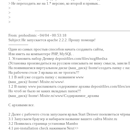
> Не переходить же на 1.* версию, ко второй я привык...
>
>
>
>
From: prohodimic - 04/04 - 00:53:18
Subject:Не запускается apache 2.2.2. Прошу помощи!
-----------------
Один из самых простыв способов начать создавать сайты,
Или иметь на компьютере PHP, MySQL .
1. Установить набор Денвер depositfiles.com/files/nzg8hedxa
(Установка производиться на русском описывать не вижу смысла, завели 
На появившемся виртуальном диске (ваш_диск):\home\создать папку с наз
На рабочем столе 3 ярлыка их не трогать!!!
1.1 В ней уже создать папку с названием www
(ваш_диск):\home\ Misite.ru\www\
1.2 В папку www распаковать содержимое архива depositfiles.com/files/ze
Но чтоб не было не каких вкладных папок!!!
(ваш_диск):\home\ Misite.ru\www\Содиржимое_архива
С архивами все.
2 Далее с рабочего стола запускаем ярлык Start Denwer поевляеться чёрны
3.1 Запускаем браузер и набираем название вашего сайта Misite.ru
3.2 Появилась страница установки Mambo
4.1 pre-installation check нажимаем Next>>