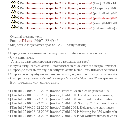
Re:
Не запускается apache 2.2.2. Прошу помощи!
(Dex) 03/09 - 14
Re:
Не запускается apache 2.2.2. Прошу помощи!
(Андрюха) 18/07
Re:
Не запускается apache 2.2.2. Прошу помощи!
(prohodimic) 04/
Re: Не запускается apache 2.2.2. Прошу помощи! (prohodimic) 04/
Re:
Не запускается apache 2.2.2. Прошу помощи!
(saasd) 04/04 - 
Re:
Не запускается apache 2.2.2. Прошу помощи!
(vadymhladkii) 2
> Original message text:
> From:
> D.Lans
- 26/07 - 22:49:42
> Subject:Не запускается apache 2.2.2. Прошу помощи!
> -----------------
> Переустановил апаче после подобной ошибки и вот она снова.. :(
> Ситуация такая:
> -Апаче не запущен (красная точка с перышком в трее).
> В пуске жму "запуск апаче" - появляется черное окно и быстро исчезает
> Я пробую писать строку для запуска апаче в cmd - там никаких ошибок 
> Я проверяю службу апаче - она не запущена, пытаюсь запустить - ошибк
> Смотрю в журнале событий в винде - "Служба "Apache2.2" завершена из
> Вот последние логи самого апаче:
>
> [Thu Jul 27 00:06:21 2006] [notice] Parent: Created child process 800
> [Thu Jul 27 00:06:21 2006] [notice] Child 800: Child process is running
> [Thu Jul 27 00:06:22 2006] [notice] Child 800: Acquired the start mutex.
> [Thu Jul 27 00:06:22 2006] [notice] Child 800: Starting 250 worker threads
> [Thu Jul 27 00:06:22 2006] [notice] Child 2004: Released the start mutex
> [Thu Jul 27 00:06:23 2006] [notice] Child 2004: Waiting for 250 worker thr
> [Thu Jul 27 00:06:23 2006] [notice] Child 2004: All worker threads have ex