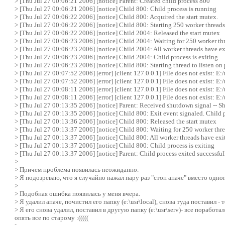
> [Thu Jul 27 00:06:21 2006] [notice] Parent: Created child process 800
> [Thu Jul 27 00:06:21 2006] [notice] Child 800: Child process is running
> [Thu Jul 27 00:06:22 2006] [notice] Child 800: Acquired the start mutex.
> [Thu Jul 27 00:06:22 2006] [notice] Child 800: Starting 250 worker threads
> [Thu Jul 27 00:06:22 2006] [notice] Child 2004: Released the start mutex
> [Thu Jul 27 00:06:23 2006] [notice] Child 2004: Waiting for 250 worker thr
> [Thu Jul 27 00:06:23 2006] [notice] Child 2004: All worker threads have ex
> [Thu Jul 27 00:06:23 2006] [notice] Child 2004: Child process is exiting
> [Thu Jul 27 00:06:23 2006] [notice] Child 800: Starting thread to listen on 
> [Thu Jul 27 00:07:52 2006] [error] [client 127.0.0.1] File does not exist: E
> [Thu Jul 27 00:07:52 2006] [error] [client 127.0.0.1] File does not exist: E
> [Thu Jul 27 00:08:11 2006] [error] [client 127.0.0.1] File does not exist: E
> [Thu Jul 27 00:08:11 2006] [error] [client 127.0.0.1] File does not exist: E
> [Thu Jul 27 00:13:35 2006] [notice] Parent: Received shutdown signal -- Sh
> [Thu Jul 27 00:13:35 2006] [notice] Child 800: Exit event signaled. Child p
> [Thu Jul 27 00:13:36 2006] [notice] Child 800: Released the start mutex
> [Thu Jul 27 00:13:37 2006] [notice] Child 800: Waiting for 250 worker threa
> [Thu Jul 27 00:13:37 2006] [notice] Child 800: All worker threads have exi
> [Thu Jul 27 00:13:37 2006] [notice] Child 800: Child process is exiting
> [Thu Jul 27 00:13:37 2006] [notice] Parent: Child process exited successful
>
> Причем проблема появилась неожиданно.
> Я подозреваю, что я случайно нажал пару раз "стоп апаче" вместо одно
>
> Подобная ошибка появилась у меня вчера.
> Я удалил апаче, почистил его папку (e:\usr\local), снова туда поставил - т
> Я его снова удалил, поставил в другую папку (e:\usr\serv)- все поработ
опять все по старому :(((((