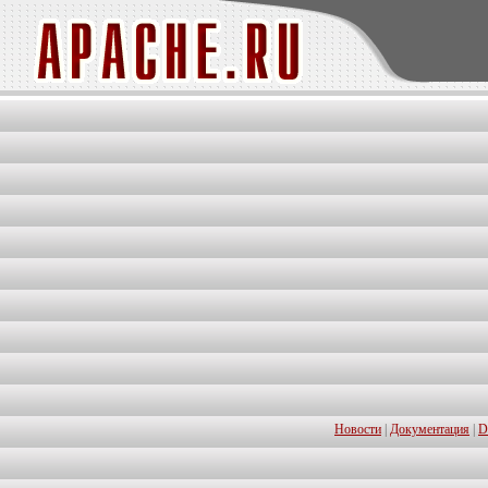
Новости
|
Документация
|
D