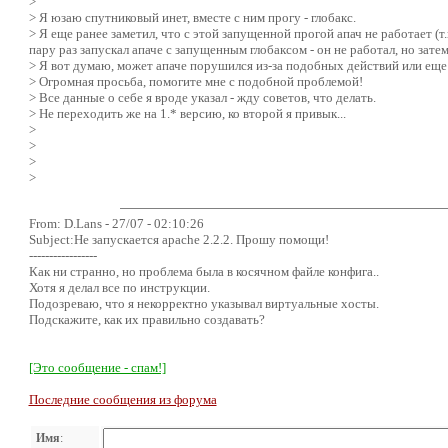
>
> Я юзаю спутниковый инет, вместе с ним прогу - глобакс.
> Я еще ранее заметил, что с этой запущенной прогой апач не работает (т.к
пару раз запускал апаче с запущенным глобаксом - он не работал, но зате
> Я вот думаю, может апаче порушился из-за подобных действий или еще 
> Огромная просьба, помогите мне с подобной проблемой!
> Все данные о себе я вроде указал - жду советов, что делать.
> Не переходить же на 1.* версию, ко второй я привык...
>
>
>
>
From: D.Lans - 27/07 - 02:10:26
Subject:Не запускается apache 2.2.2. Прошу помощи!
-----------------
Как ни странно, но проблема была в косячном файле конфига..
Хотя я делал все по инструкции.
Подозреваю, что я некорректно указывал виртуальные хосты.
Подскажите, как их правильно создавать?
[Это сообщение - спам!]
Последние сообщения из форума
Имя
: