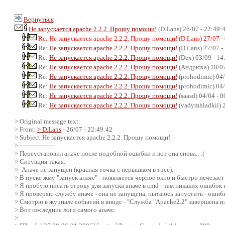
Вернуться
Не запускается apache 2.2.2. Прошу помощи!
(D.Lans) 26/07 - 22:49:
Re: Не запускается apache 2.2.2. Прошу помощи! (D.Lans) 27/07 -
Re:
Не запускается apache 2.2.2. Прошу помощи!
(D.Lans) 27/07 -
Re:
Не запускается apache 2.2.2. Прошу помощи!
(Dex) 03/09 - 14
Re:
Не запускается apache 2.2.2. Прошу помощи!
(Андрюха) 18/07
Re:
Не запускается apache 2.2.2. Прошу помощи!
(prohodimic) 04/
Re:
Не запускается apache 2.2.2. Прошу помощи!
(prohodimic) 04/
Re:
Не запускается apache 2.2.2. Прошу помощи!
(saasd) 04/04 - 
Re:
Не запускается apache 2.2.2. Прошу помощи!
(vadymhladkii) 2
> Original message text:
> From:
> D.Lans
- 26/07 - 22:49:42
> Subject:Не запускается apache 2.2.2. Прошу помощи!
> -----------------
> Переустановил апаче после подобной ошибки и вот она снова.. :(
> Ситуация такая:
> -Апаче не запущен (красная точка с перышком в трее).
> В пуске жму "запуск апаче" - появляется черное окно и быстро исчезает
> Я пробую писать строку для запуска апаче в cmd - там никаких ошибок 
> Я проверяю службу апаче - она не запущена, пытаюсь запустить - ошибк
> Смотрю в журнале событий в винде - "Служба "Apache2.2" завершена из
> Вот последние логи самого апаче:
>