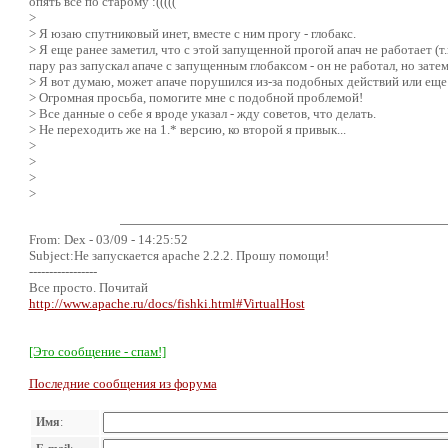
опять все по старому :(((((
>
> Я юзаю спутниковый инет, вместе с ним прогу - глобакс.
> Я еще ранее заметил, что с этой запущенной прогой апач не работает (т.к
пару раз запускал апаче с запущенным глобаксом - он не работал, но зате
> Я вот думаю, может апаче порушился из-за подобных действий или еще 
> Огромная просьба, помогите мне с подобной проблемой!
> Все данные о себе я вроде указал - жду советов, что делать.
> Не переходить же на 1.* версию, ко второй я привык...
>
>
>
>
From: Dex - 03/09 - 14:25:52
Subject:Не запускается apache 2.2.2. Прошу помощи!
-----------------
Все просто. Почитай
http://www.apache.ru/docs/fishki.html#VirtualHost
[Это сообщение - спам!]
Последние сообщения из форума
Имя
: