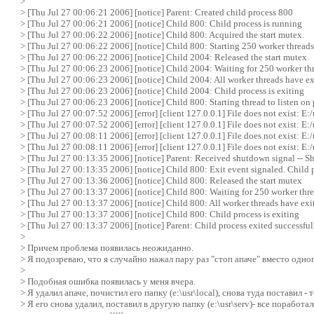
>
> [Thu Jul 27 00:06:21 2006] [notice] Parent: Created child process 800
> [Thu Jul 27 00:06:21 2006] [notice] Child 800: Child process is running
> [Thu Jul 27 00:06:22 2006] [notice] Child 800: Acquired the start mutex.
> [Thu Jul 27 00:06:22 2006] [notice] Child 800: Starting 250 worker threads
> [Thu Jul 27 00:06:22 2006] [notice] Child 2004: Released the start mutex
> [Thu Jul 27 00:06:23 2006] [notice] Child 2004: Waiting for 250 worker thr
> [Thu Jul 27 00:06:23 2006] [notice] Child 2004: All worker threads have ex
> [Thu Jul 27 00:06:23 2006] [notice] Child 2004: Child process is exiting
> [Thu Jul 27 00:06:23 2006] [notice] Child 800: Starting thread to listen on 
> [Thu Jul 27 00:07:52 2006] [error] [client 127.0.0.1] File does not exist: E
> [Thu Jul 27 00:07:52 2006] [error] [client 127.0.0.1] File does not exist: E
> [Thu Jul 27 00:08:11 2006] [error] [client 127.0.0.1] File does not exist: E
> [Thu Jul 27 00:08:11 2006] [error] [client 127.0.0.1] File does not exist: E
> [Thu Jul 27 00:13:35 2006] [notice] Parent: Received shutdown signal -- Sh
> [Thu Jul 27 00:13:35 2006] [notice] Child 800: Exit event signaled. Child p
> [Thu Jul 27 00:13:36 2006] [notice] Child 800: Released the start mutex
> [Thu Jul 27 00:13:37 2006] [notice] Child 800: Waiting for 250 worker threa
> [Thu Jul 27 00:13:37 2006] [notice] Child 800: All worker threads have exi
> [Thu Jul 27 00:13:37 2006] [notice] Child 800: Child process is exiting
> [Thu Jul 27 00:13:37 2006] [notice] Parent: Child process exited successful
>
> Причем проблема появилась неожиданно.
> Я подозреваю, что я случайно нажал пару раз "стоп апаче" вместо одно
>
> Подобная ошибка появилась у меня вчера.
> Я удалил апаче, почистил его папку (e:\usr\local), снова туда поставил - т
> Я его снова удалил, поставил в другую папку (e:\usr\serv)- все поработ