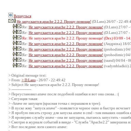
Вернуться
Не запускается apache 2.2.2. Прошу помощи!
(D.Lans) 26/07 - 22:49:
Re:
Не запускается apache 2.2.2. Прошу помощи!
(D.Lans) 27/07 -
Re:
Не запускается apache 2.2.2. Прошу помощи!
(D.Lans) 27/07 -
Re: Не запускается apache 2.2.2. Прошу помощи! (Dex) 03/09 - 14
Re:
Не запускается apache 2.2.2. Прошу помощи!
(Андрюха) 18/07
Re:
Не запускается apache 2.2.2. Прошу помощи!
(prohodimic) 04/
Re:
Не запускается apache 2.2.2. Прошу помощи!
(prohodimic) 04/
Re:
Не запускается apache 2.2.2. Прошу помощи!
(saasd) 04/04 - 
Re:
Не запускается apache 2.2.2. Прошу помощи!
(vadymhladkii) 2
> Original message text:
> From:
> D.Lans
- 26/07 - 22:49:42
> Subject:Не запускается apache 2.2.2. Прошу помощи!
> -----------------
> Переустановил апаче после подобной ошибки и вот она снова.. :(
> Ситуация такая:
> -Апаче не запущен (красная точка с перышком в трее).
> В пуске жму "запуск апаче" - появляется черное окно и быстро исчезает
> Я пробую писать строку для запуска апаче в cmd - там никаких ошибок 
> Я проверяю службу апаче - она не запущена, пытаюсь запустить - ошибк
> Смотрю в журнале событий в винде - "Служба "Apache2.2" завершена из
> Вот последние логи самого апаче: