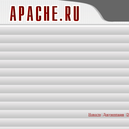
Новости
|
Документация
|
D