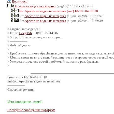
Вернуться
Apache не виден из интернет
(evg156) 10/06 - 22:14:36
Re: Apache не виден из интернет (sox) 18/10 - 04:35:18
Re:
Apache не виден из интернет
(altynai) 02/04 - 10:55:57
Re:
Apache не виден из интернет
(altynai) 02/04 - 10:56:39
> Original message text:
> From:
> evg156
- 10/06 - 22:14:36
> Subject:Apache не виден из интернет
> -----------------
> Добрый день.
>
> Проблема в том, что Apache не виден из интернета, но виден в локальной
> Ubuntu стоит на виртуальной машине, сеть настроена через сетевой мос
> Уже долго мучаюсь с этой проблемой, помогите разобраться.
>
From: sox - 18/10 - 04:35:18
Subject:Apache не виден из интернет
-----------------
Смотрите роутинг
[Это сообщение - спам!]
Последние сообщения из форума