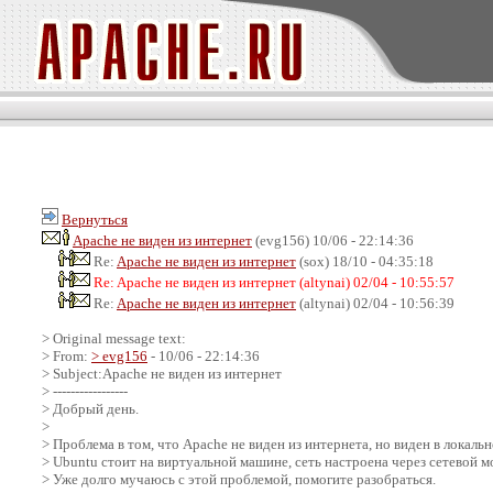
Вернуться
Apache не виден из интернет
(evg156) 10/06 - 22:14:36
Re:
Apache не виден из интернет
(sox) 18/10 - 04:35:18
Re: Apache не виден из интернет (altynai) 02/04 - 10:55:57
Re:
Apache не виден из интернет
(altynai) 02/04 - 10:56:39
> Original message text:
> From:
> evg156
- 10/06 - 22:14:36
> Subject:Apache не виден из интернет
> -----------------
> Добрый день.
>
> Проблема в том, что Apache не виден из интернета, но виден в локальн
> Ubuntu стоит на виртуальной машине, сеть настроена через сетевой м
> Уже долго мучаюсь с этой проблемой, помогите разобраться.