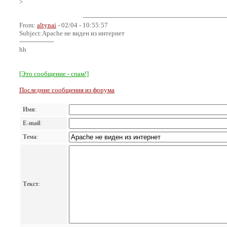
>
From:
altynai
- 02/04 - 10:55:57
Subject:Apache не виден из интернет
-----------------
hh
[Это сообщение - спам!]
Последние сообщения из форума
Имя
:
E-mail
:
Тема
:
Текст
: