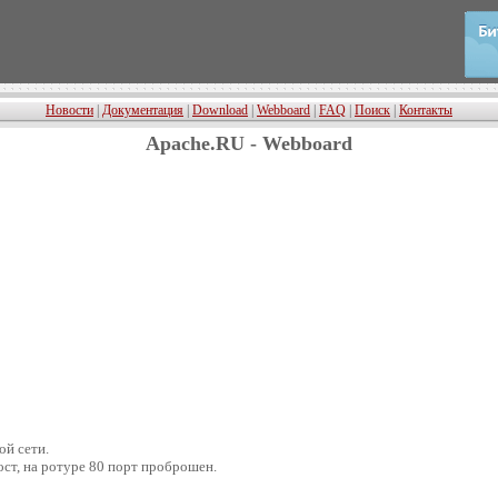
Новости
|
Документация
|
Download
|
Webboard
|
FAQ
|
Поиск
|
Контакты
Apache.RU - Webboard
ой сети.
ост, на ротуре 80 порт проброшен.