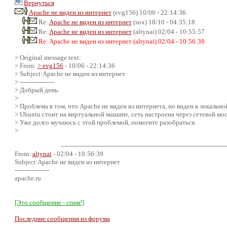
Вернуться
Apache не виден из интернет
(evg156) 10/06 - 22:14:36
Re:
Apache не виден из интернет
(sox) 18/10 - 04:35:18
Re:
Apache не виден из интернет
(altynai) 02/04 - 10:55:57
Re: Apache не виден из интернет (altynai) 02/04 - 10:56:39
> Original message text:
> From:
> evg156
- 10/06 - 22:14:36
> Subject:Apache не виден из интернет
> -----------------
> Добрый день.
>
> Проблема в том, что Apache не виден из интернета, но виден в локальной
> Ubuntu стоит на виртуальной машине, сеть настроена через сетевой мос
> Уже долго мучаюсь с этой проблемой, помогите разобраться.
>
From:
altynai
- 02/04 - 10:56:39
Subject:Apache не виден из интернет
-----------------
apache.ru
[Это сообщение - спам!]
Последние сообщения из форума