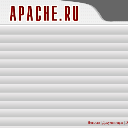
Новости
|
Документация
|
D