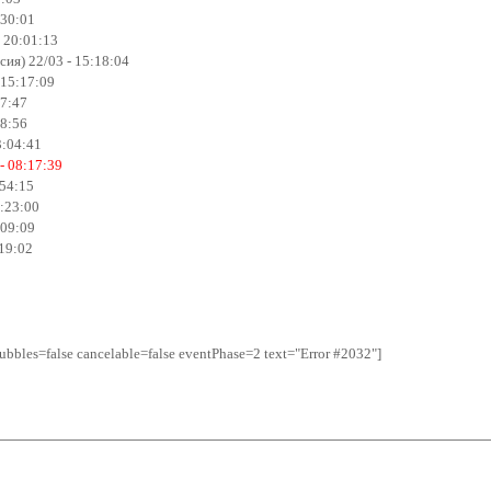
:30:01
 20:01:13
ия) 22/03 - 15:18:04
 15:17:09
27:47
28:56
3:04:41
 - 08:17:39
:54:15
7:23:00
:09:09
:19:02
bbles=false cancelable=false eventPhase=2 text="Error #2032"]