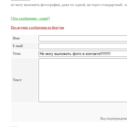
-----------------
не могу выложить фотографии, даже по одной, ни через стандартный.. ни 
[Это сообщение - спам!]
Последние сообщения из форума
Имя
:
E-mail
:
Тема
:
Текст
:
Код подтверждени