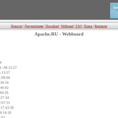
Новости
|
Документация
|
Download
|
Webboard
|
FAQ
|
Поиск
|
Контакты
Apache.RU - Webboard
29
 - 06:15:27
3:13:57
2:09:06
:36:16
:40:02
:04:26
:27:34
8:07:51
- 17:43:30
00:14:20
9:03