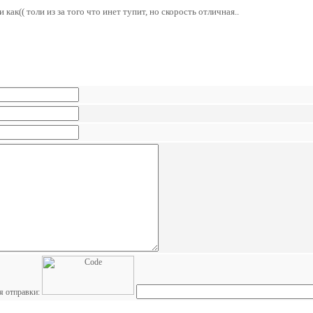
как(( толи из за того что инет тупит, но скорость отличная..
я отправки: