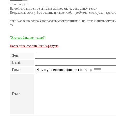
-----------------
Товарисчи!!!
На той странице, где вылазит данное окно, есть снизу текст:
Подсказка: если у Вас возникли какие-либо проблемы с загрузкой фото
нажимаете на слово 'стандартным загрузчиком' и по-новой опять загружа
=)
[Это сообщение - спам!]
Последние сообщения из форума
Имя
:
E-mail
:
Тема
:
Текст
: