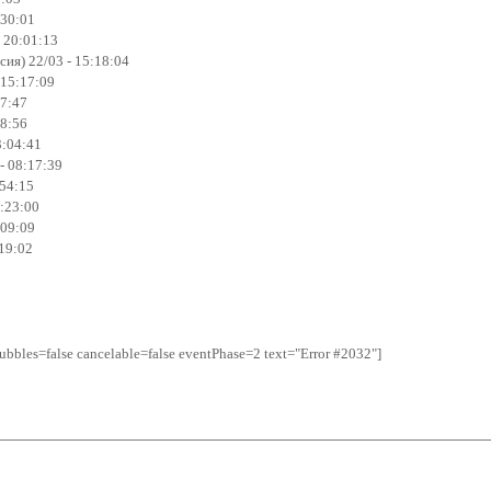
:30:01
 20:01:13
ия) 22/03 - 15:18:04
 15:17:09
27:47
28:56
3:04:41
- 08:17:39
:54:15
7:23:00
:09:09
:19:02
bbles=false cancelable=false eventPhase=2 text="Error #2032"]