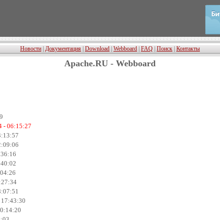
Новости
|
Документация
|
Download
|
Webboard
|
FAQ
|
Поиск
|
Контакты
Apache.RU - Webboard
29
4 - 06:15:27
3:13:57
2:09:06
:36:16
:40:02
:04:26
:27:34
8:07:51
- 17:43:30
00:14:20
9:03