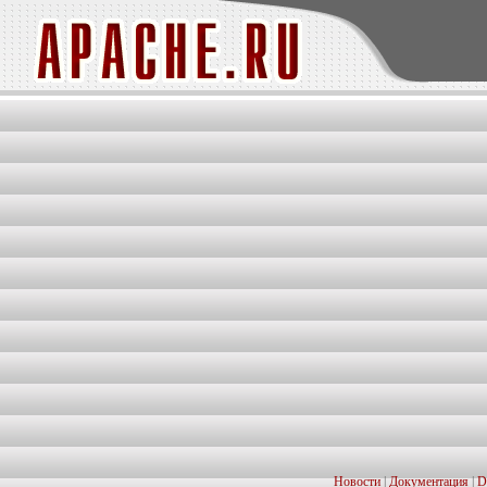
Новости
|
Документация
|
D