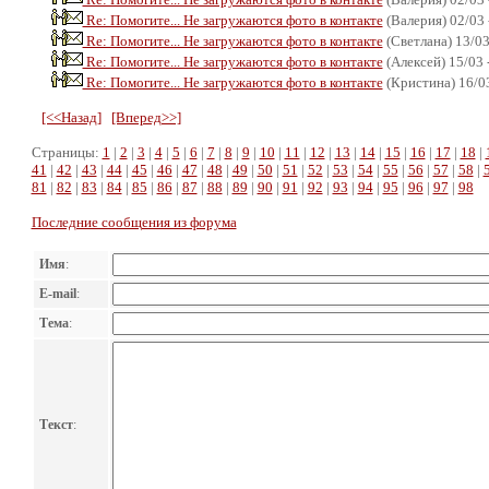
Re: Помогите... Не загружаются фото в контакте
(Валерия) 02/03 
Re: Помогите... Не загружаются фото в контакте
(Светлана) 13/03
Re: Помогите... Не загружаются фото в контакте
(Алексей) 15/03 
Re: Помогите... Не загружаются фото в контакте
(Кристина) 16/03
[<<Назад]
[Вперед>>]
Страницы:
1
|
2
|
3
|
4
|
5
|
6
|
7
|
8
|
9
|
10
|
11
|
12
|
13
|
14
|
15
|
16
|
17
|
18
|
41
|
42
|
43
|
44
|
45
|
46
|
47
|
48
|
49
|
50
|
51
|
52
|
53
|
54
|
55
|
56
|
57
|
58
|
81
|
82
|
83
|
84
|
85
|
86
|
87
|
88
|
89
|
90
|
91
|
92
|
93
|
94
|
95
|
96
|
97
|
98
Последние сообщения из форума
Имя
:
E-mail
:
Тема
:
Текст
: