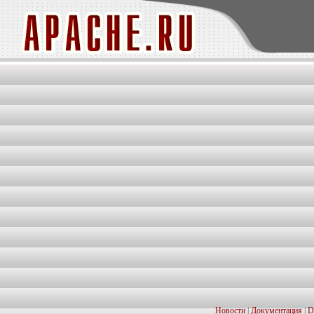
Новости
|
Документация
|
D