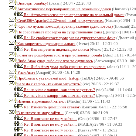
Выводит ошибку!
(Бахыт) 24/04 - 22:28:43
Автоматическое перенаправление на локальный домен
(Николай) 12/0
Re: Автоматическое перенаправление на локальный домен
(Роман
CentOS6+Apache2.2.22+mod_html_proxy+reverce..
(Никита) 06/04 - 1
!Срочно нужна помощь(перенаправление аудиопотока)
(Николай) 25/
Не срабатывает проверка на существование файл
(Дмитрий) 10/01 - 
Re: Не срабатывает проверка на существование файл
( Дмитрий )
Как запретить индексацию алиаса
(Флекс) 25/12 - 12:31:00
Re: Как запретить индексацию алиаса
(Флекс ) 25/12 - 12:32:43
помогите рсшифровть логи при установке joomla
(Alex) 11/11 - 01:4
Либо Апач упал, либо еще что-то случилось
(Александра) 02/10 - 00:
Re: Либо Апач упал, либо еще что-то случилось
(aloxa) 11/11 - 2
Упал Апач
(Андрей) 30/06 - 16:14:28
Проблемы с установкой mod_fastcgi
(TuDDy) 24/06 - 09:48:56
на vista c xampp - как апач запустить?
(vic) 20/06 - 22:19:37
Re: на vista c xampp - как апач запустить?
(vic) 24/06 - 11:14:04
Re: на vista c xampp - как апач запустить?
(Дмитрий) 04/11 - 22:5
Изменить домашний каталог
(Maxim) 13/06 - 11:11:43
Re: Изменить домашний каталог
(Дмитрий) 04/11 - 22:56:58
В контакте не могу зайти....
(Сергей) 03/06 - 00:31:29
Re: В контакте не могу зайти....
(Стас) 03/06 - 12:27:47
Re: В контакте не могу зайти....
(МАША) 28/06 - 11:09:33
Re: В контакте не могу зайти....
(Катя) 24/07 - 13:26:52
Re: В контакте не могу зайти....
(Катя) 24/07 - 13:29:11