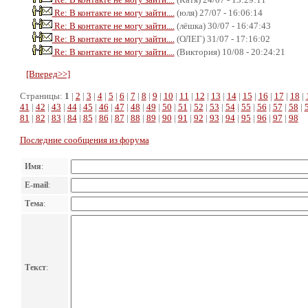
Re: В контакте не могу зайти....
(юля) 27/07 - 16:06:14
Re: В контакте не могу зайти....
(лёшка) 30/07 - 16:47:43
Re: В контакте не могу зайти....
(ОЛЕГ) 31/07 - 17:16:02
Re: В контакте не могу зайти....
(Виктория) 10/08 - 20:24:21
[Вперед>>]
Страницы:
1
|
2
|
3
|
4
|
5
|
6
|
7
|
8
|
9
|
10
|
11
|
12
|
13
|
14
|
15
|
16
|
17
|
18
|
41
|
42
|
43
|
44
|
45
|
46
|
47
|
48
|
49
|
50
|
51
|
52
|
53
|
54
|
55
|
56
|
57
|
58
|
81
|
82
|
83
|
84
|
85
|
86
|
87
|
88
|
89
|
90
|
91
|
92
|
93
|
94
|
95
|
96
|
97
|
98
Последние сообщения из форума
Имя
:
E-mail
:
Тема
:
Текст
: