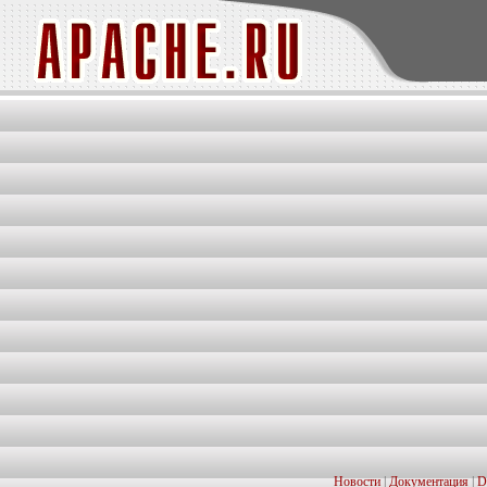
Новости
|
Документация
|
D