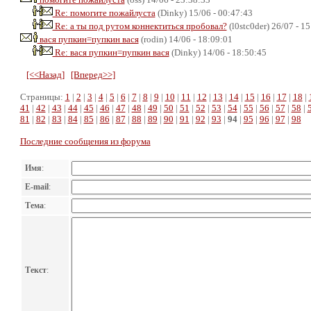
Re: помогите пожайлуста
(Dinky) 15/06 - 00:47:43
Re: а ты под рутом коннектиться пробовал?
(l0stc0der) 26/07 - 1
вася пупкин=пупкин вася
(rodin) 14/06 - 18:09:01
Re: вася пупкин=пупкин вася
(Dinky) 14/06 - 18:50:45
[<<Назад]
[Вперед>>]
Страницы:
1
|
2
|
3
|
4
|
5
|
6
|
7
|
8
|
9
|
10
|
11
|
12
|
13
|
14
|
15
|
16
|
17
|
18
|
41
|
42
|
43
|
44
|
45
|
46
|
47
|
48
|
49
|
50
|
51
|
52
|
53
|
54
|
55
|
56
|
57
|
58
|
81
|
82
|
83
|
84
|
85
|
86
|
87
|
88
|
89
|
90
|
91
|
92
|
93
|
94
|
95
|
96
|
97
|
98
Последние сообщения из форума
Имя
:
E-mail
:
Тема
:
Текст
: