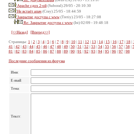
Apache сдох 2-ой
(Suboral) 29/05 - 20:10:30
Не встаёт апач
(Cray) 25/05 - 18:44:59
Закрытие доступа с www
(Tretiy) 23/05 - 18:27:08
Re: Закрытие доступа с www
(Ist) 02/09 - 19:48:18
[<<Назад]
[Вперед>>]
Страницы:
1
|
2
|
3
|
4
|
5
|
6
|
7
|
8
|
9
|
10
|
11
|
12
|
13
|
14
|
15
|
16
|
17
|
18
|
41
|
42
|
43
|
44
|
45
|
46
|
47
|
48
|
49
|
50
|
51
|
52
|
53
|
54
|
55
|
56
|
57
|
58
|
81
|
82
|
83
|
84
|
85
|
86
|
87
|
88
|
89
|
90
|
91
|
92
|
93
|
94
|
95
|
96
|
97
|
98
Последние сообщения из форума
Имя
:
E-mail
:
Тема
:
Текст
: