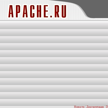
Новости
|
Документация
|
D