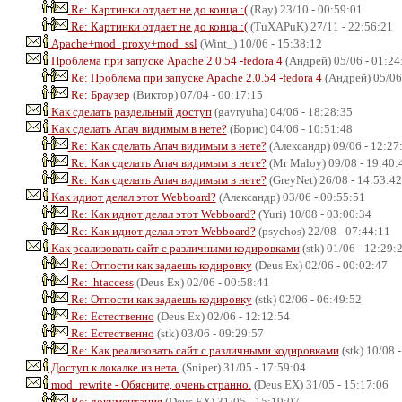
Re: Картинки отдает не до конца :(
(Ray) 23/10 - 00:59:01
Re: Картинки отдает не до конца :(
(TuXAPuK) 27/11 - 22:56:21
Apache+mod_proxy+mod_ssl
(Wint_) 10/06 - 15:38:12
Проблема при запуске Apache 2.0.54 -fedora 4
(Андрей) 05/06 - 01:24
Re: Проблема при запуске Apache 2.0.54 -fedora 4
(Андрей) 05/06 
Re: Браузер
(Виктор) 07/04 - 00:17:15
Как сделать раздельный доступ
(gavryuha) 04/06 - 18:28:35
Как сделать Апач видимым в нете?
(Борис) 04/06 - 10:51:48
Re: Как сделать Апач видимым в нете?
(Александр) 09/06 - 12:27
Re: Как сделать Апач видимым в нете?
(Mr Maloy) 09/08 - 19:40:
Re: Как сделать Апач видимым в нете?
(GreyNet) 26/08 - 14:53:42
Как идиот делал этот Webboard?
(Александр) 03/06 - 00:55:51
Re: Как идиот делал этот Webboard?
(Yuri) 10/08 - 03:00:34
Re: Как идиот делал этот Webboard?
(psychos) 22/08 - 07:44:11
Как реализовать сайт с различными кодировками
(stk) 01/06 - 12:29:
Re: Отпости как задаешь кодировку
(Deus Ex) 02/06 - 00:02:47
Re: .htaccess
(Deus Ex) 02/06 - 00:58:41
Re: Отпости как задаешь кодировку
(stk) 02/06 - 06:49:52
Re: Естественно
(Deus Ex) 02/06 - 12:12:54
Re: Естественно
(stk) 03/06 - 09:29:57
Re: Как реализовать сайт с различными кодировками
(stk) 10/08 
Доступ к локалке из нета.
(Sniper) 31/05 - 17:59:04
mod_rewrite - Обясните, очень странно.
(Deus EX) 31/05 - 15:17:06
Re: документация
(Deus EX) 31/05 - 15:19:07