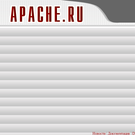
Новости
|
Документация
|
D