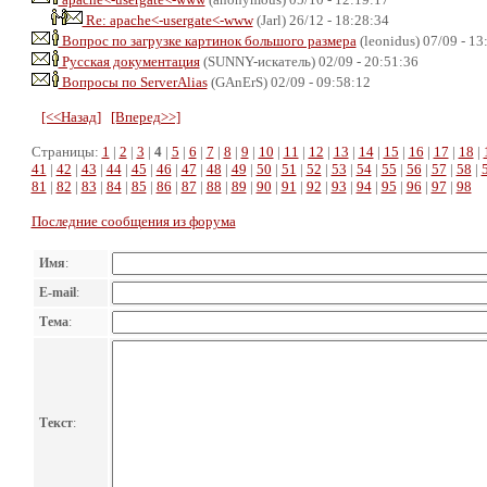
Re: apache<-usergate<-www
(Jarl) 26/12 - 18:28:34
Вопрос по загрузке картинок большого размера
(leonidus) 07/09 - 13
Русская документация
(SUNNY-искатель) 02/09 - 20:51:36
Вопросы по ServerAlias
(GAnErS) 02/09 - 09:58:12
[<<Назад]
[Вперед>>]
Страницы:
1
|
2
|
3
|
4
|
5
|
6
|
7
|
8
|
9
|
10
|
11
|
12
|
13
|
14
|
15
|
16
|
17
|
18
|
41
|
42
|
43
|
44
|
45
|
46
|
47
|
48
|
49
|
50
|
51
|
52
|
53
|
54
|
55
|
56
|
57
|
58
|
81
|
82
|
83
|
84
|
85
|
86
|
87
|
88
|
89
|
90
|
91
|
92
|
93
|
94
|
95
|
96
|
97
|
98
Последние сообщения из форума
Имя
:
E-mail
:
Тема
:
Текст
: