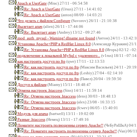
Apach и UserGate
(Mrac) 27/11 - 06:54:58
Re: Apach и UserGate
(Ursus) 27/11 - 14:41:02
Re: Apach и UserGate
(anton) 08/09 - 14:03:21
Что делать с файлом Configure
(Suvorov) 26/11 - 21:10:38
Вылетает апач
(alien) 26/11 - 17:44:06
Re: Вылетает апач
(Andrey) 13/12 - 09:27:46
mod_auth_mysql - Warning! dlname not found
(Антон) 24/11 - 13:42:1
Установка Apache+PHP в RedHat Linux 8.0
(Александр Куракин) 21/11
Re: Установка Apache+PHP в RedHat Linux 8.0
(Игорь) 02/12 - 02
подключение к локальной MySql с удаленного...
(v1rus) 18/11 - 07:14
как настроить доступ по ftp
(qwe) 17/11 - 12:13:53
Re: как настроить доступ по ftp
(Максим Васильев) 24/11 - 20:19
Re: как настроить доступ по ftp
(Leshiy) 27/04 - 02:14:10
Re: как настроить доступ по ftp
(Павел) 20/04 - 19:59:50
Доступ к файлам
(Miamy) 15/11 - 18:48:47
Отмена настроек .htaccess
(Sins) 14/11 - 11:59:14
Re: Отмена настроек .htaccess
(dens) 30/03 - 18:48:13
Re: Отмена настроек .htaccess
(alex) 23/08 - 16:33:15
Re: Отмена настроек .htaccess
(fcwev) 06/05 - 15:40:01
Модуль для апача
(bartwell) 13/11 - 19:02:09
Разные .htaccess
(Немец) 13/11 - 17:49:16
Помагите настроить полноценны сервер Apache!!
(ЧеБуРаШкА) 04/11
Re: Помагите настроить полноценны сервер Apache!!
(Van) 06/11
Нужно на лету заменять текст.
(Niidil) 02/11 - 23:21:47