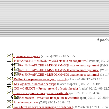
Apach
правильные адреса
(vitbers) 09/12 - 10:53:55
PHP+APACHE + MSSQL+MySQl можно ли соединить?
(vitbers) 09/12
Re: PHP+APACHE + MSSQL+MySQl можно ли соединить?
(PeN$_
Re: PHP+APACHE + MSSQL+MySQl можно ли соединить?
(Wiyzb
Re: PHP+APACHE + MSSQL+MySQl можно ли соединить?
(1) 11/
Redirect и ограничения на доступ по ip
(Алексей) 09/12 - 03:13:13
Как удалить .htaccess с сервера
(Павел Форсман) 04/12 - 14:16:10
CGI + CHROOT = Premature end of script header
(hades) 02/12 - 09:22:
htacces - странное поведение rewriterule
(petr) 29/11 - 17:34:34
Re: htacces - странное поведение rewriterule
(petr) 29/11 - 20:25:3
Apache подвисает
(ZAV) 29/11 - 10:04:42
как в html на лету вставить код в header or f
(☺Master☺) 27/11 - 21:4