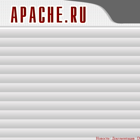
Новости
|
Документация
|
D