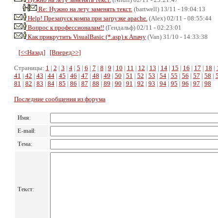
Re: Нужно на лету заменять текст.
(bartwell) 13/11 - 19:04:13
Help! Презапуск компа при загрузке apache.
(Alex) 02/11 - 08:55:44
Вопрос к профессионалам!!
(Гендальф) 02/11 - 02:23:01
Как прикрутить VisualBasic (*.asp) к Апачу
(Van) 31/10 - 14:33:38
[<<Назад]
[Вперед>>]
Страницы:
1
|
2
|
3
|
4
|
5
|
6
|
7
|
8
|
9
|
10
|
11
|
12
|
13
|
14
|
15
|
16
|
17
|
18
|
41
|
42
|
43
|
44
|
45
|
46
|
47
|
48
|
49
|
50
|
51
|
52
|
53
|
54
|
55
|
56
|
57
|
58
|
81
|
82
|
83
|
84
|
85
|
86
|
87
|
88
|
89
|
90
|
91
|
92
|
93
|
94
|
95
|
96
|
97
|
98
Последние сообщения из форума
Имя
:
E-mail
:
Тема
:
Текст
: