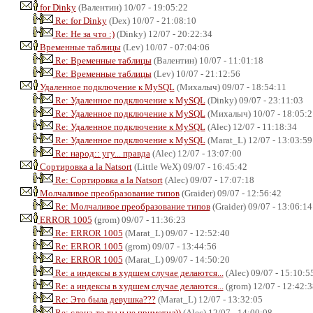
for Dinky
(Валентин) 10/07 - 19:05:22
Re: for Dinky
(Dex) 10/07 - 21:08:10
Re: Не за что :)
(Dinky) 12/07 - 20:22:34
Временные таблицы
(Lev) 10/07 - 07:04:06
Re: Временные таблицы
(Валентин) 10/07 - 11:01:18
Re: Временные таблицы
(Lev) 10/07 - 21:12:56
Удаленное подключение к MySQL
(Михалыч) 09/07 - 18:54:11
Re: Удаленное подключение к MySQL
(Dinky) 09/07 - 23:11:03
Re: Удаленное подключение к MySQL
(Михалыч) 10/07 - 18:05:2
Re: Удаленное подключение к MySQL
(Alec) 12/07 - 11:18:34
Re: Удаленное подключение к MySQL
(Marat_L) 12/07 - 13:03:59
Re: народ:: угу... правда
(Alec) 12/07 - 13:07:00
Сортировка a la Natsort
(Little WeX) 09/07 - 16:45:42
Re: Сортировка a la Natsort
(Alec) 09/07 - 17:07:18
Молчаливое преобразование типов
(Graider) 09/07 - 12:56:42
Re: Молчаливое преобразование типов
(Graider) 09/07 - 13:06:14
ERROR 1005
(grom) 09/07 - 11:36:23
Re: ERROR 1005
(Marat_L) 09/07 - 12:52:40
Re: ERROR 1005
(grom) 09/07 - 13:44:56
Re: ERROR 1005
(Marat_L) 09/07 - 14:50:20
Re: а индексы в худшем случае делаются...
(Alec) 09/07 - 15:10:5
Re: а индексы в худшем случае делаются...
(grom) 12/07 - 12:42:3
Re: Это была девушка???
(Marat_L) 12/07 - 13:32:05
Re: слона-то ты и не приметил))
(Alec) 12/07 - 14:00:08