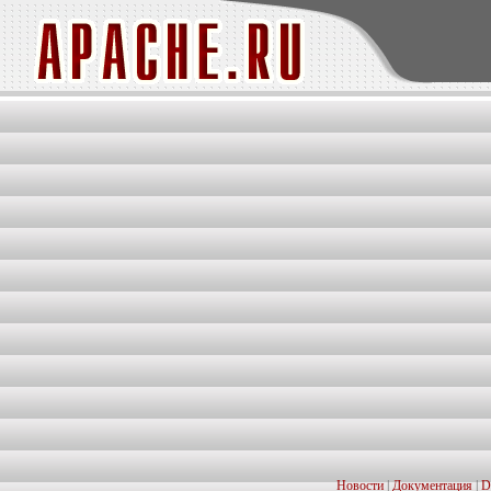
Новости
|
Документация
|
D