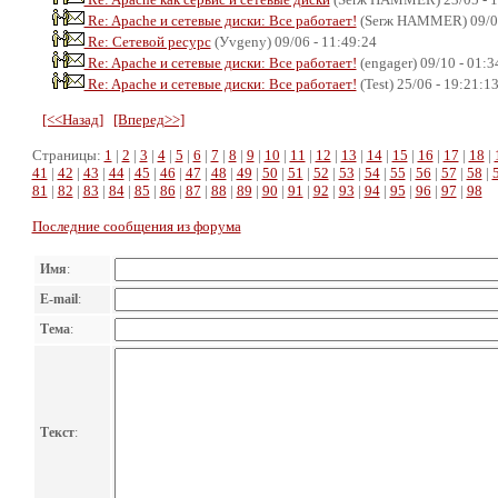
Re: Apache и сетевые диски: Все работает!
(Serж HAMMER) 09/06
Re: Сетевой ресурс
(Уvgeny) 09/06 - 11:49:24
Re: Apache и сетевые диски: Все работает!
(engager) 09/10 - 01:3
Re: Apache и сетевые диски: Все работает!
(Test) 25/06 - 19:21:1
[<<Назад]
[Вперед>>]
Страницы:
1
|
2
|
3
|
4
|
5
|
6
|
7
|
8
|
9
|
10
|
11
|
12
|
13
|
14
|
15
|
16
|
17
|
18
|
41
|
42
|
43
|
44
|
45
|
46
|
47
|
48
|
49
|
50
|
51
|
52
|
53
|
54
|
55
|
56
|
57
|
58
|
81
|
82
|
83
|
84
|
85
|
86
|
87
|
88
|
89
|
90
|
91
|
92
|
93
|
94
|
95
|
96
|
97
|
98
Последние сообщения из форума
Имя
:
E-mail
:
Тема
:
Текст
: