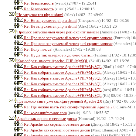
Re: Безопасность
(we.md) 24/07 - 19:25:41
Re: Безопасность
(zusul) 25/03 - 12:00:15
Не запускается php и shtml
(Alex) 14/02 - 22:49:09
Re: Не запускается php и shtml
(Специалист) 16/02 - 05:03:56
Re: Не запускается php и shtml
(Alex) 16/02 - 13:51:26
Процесс запускаемый через perl-скрипт зависае
(Amoralex) 14/02 - 1
Re: Процесс запускаемый через perl-скрипт зависае
(Евгений) 16/
Re: Процесс запускаемый через perl-скрипт зависае
(Amoralex) 16
Re: Получилось!
(Amoralex) 17/02 - 19:39:03
Re: Ну да так наверное и должно быть...
(Fantom) 21/02 - 18:12:0
Как собрать вместе Apache+PHP+MySQL
(Skull) 14/02 - 07:16:26
Re: Как собрать вместе Apache+PHP+MySQL
(Skull) 14/02 - 07:4
Re: Как собрать вместе Apache+PHP+MySQL
(Alexey) 16/02 - 13
Re: Как собрать вместе Apache+PHP+MySQL
(Alexey) 16/02 - 13
Re: Как собрать вместе Apache+PHP+MySQL
(Alexey) 16/02 - 13
Re: Как собрать вместе Apache+PHP+MySQL
(neo) 05/04 - 16:51
Re: Как собрать вместе Apache+PHP+MySQL
(Kit) 08/08 - 18:23:
Где можно взять уже сконфигуренный Apache 2.0
(Rn) 14/02 - 06:56:
Re: Где можно взять уже сконфигуренный Apache 2.0
(Tony-M) 15
Re: www.sunfreeware.com
(jazzik) 19/03 - 18:55:57
Apache как сервис и сетевые диски
(Homesad) 10/02 - 17:49:24
Re: Apache как сервис и сетевые диски
(Дмитрий) 18/02 - 15:11:3
Re: Apache как сервис и сетевые диски
(Макс Шашков) 02/05 - 13
Re: Apache как сервис и сетевые диски
(Serж HAMMER) 23/05 - 1