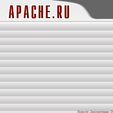
Новости
|
Документация
|
D