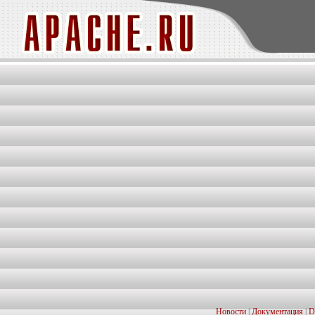
Новости
|
Документация
|
D