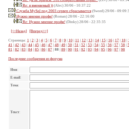
Re: я вменяемый ))
(Alec) 30/06 - 10:37:22
Служба MySql под 2003 сервер сбрасывается
(Sword) 29/06 - 09:09:
Нужно мнение профи!
(Roman) 28/06 - 22:16:00
Re: Нужно мнение профи!
(Dinky) 28/06 - 22:35:35
[<<Назад]
[Вперед>>]
Страницы:
1
|
2
|
3
|
4
|
5
|
6
|
7
|
8
|
9
|
10
|
11
|
12
|
13
|
14
|
15
|
16
|
17
|
18
|
41
|
42
|
43
|
44
|
45
|
46
|
47
|
48
|
49
|
50
|
51
|
52
|
53
|
54
|
55
|
56
|
57
|
58
|
81
|
82
|
83
|
84
|
85
|
86
|
87
|
88
|
89
|
90
|
91
|
92
|
93
|
94
|
95
|
96
|
97
|
98
Последние сообщения из форума
Имя
:
E-mail
:
Тема
:
Текст
: