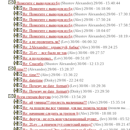
Помогите с выводом из бд
(Shustov Alexander) 29/06 - 15:40:44
Re: Помогите с выводом из бд
(Alec) 29/06 - 16:18:06
Re: Помогите с выводом из бд
(Shustov Alexander) 29/06 - 17:30:
Re: Помогите с выводом из бд
(Alec) 29/06 - 17:50:24
Re: Помогите с выводом из бд
(Shustov Alexander) 29/06 - 17:58:
Re: Помогите с выводом из бд
(Alec) 29/06 - 18:04:07
Re: Помогите с выводом из бд
(Shustov Alexander) 29/06 - 18:19:
Re: а не проверить ли?
(Lev) 30/06 - 06:00:32
Re: 2Alexander:: здравстуй, бабка!
(Alec) 30/06 - 09:24:25
Re: 2Lev :: все было не так
(Alec) 30/06 - 09:27:57
Re: я подозревал...
(Lev) 30/06 - 09:51:07
Re: Спасибо
(Shustov Alexander) 30/06 - 12:13:23
time??
(Alexander) 29/06 - 15:28:37
Re: time??
(Alec) 29/06 - 15:36:22
Re: datetime
(Dinky) 29/06 - 22:24:02
Re: Почему не date_format()
(Lev) 30/06 - 10:29:36
Re: Почему не date_format()
(Dinky) 30/06 - 23:29:50
Всем спецам форума
(vir) 29/06 - 13:54:20
Re: ай умница!!! прелесть мальчишка!!!
(Alec) 29/06 - 15:35:14
Re: да пошли вы все умники, для вас помочь челове
(пошли вы.....
Re: начинаме следить за трепом ))
(Alec) 29/06 - 18:08:10
Re: форум - не есть консультационный пункт...
(lev) 30/06 - 05:52
Re: 2Lev :: а причем тут советский народ?
(Alec) 30/06 - 09:21:4
Re: Да не причем! Это собирательный образ...
(Lev) 30/06 - 09:3