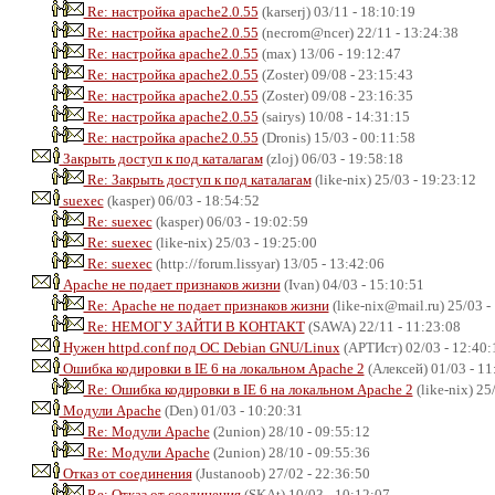
Re: настройка apache2.0.55
(karserj) 03/11 - 18:10:19
Re: настройка apache2.0.55
(necrom@ncer) 22/11 - 13:24:38
Re: настройка apache2.0.55
(max) 13/06 - 19:12:47
Re: настройка apache2.0.55
(Zoster) 09/08 - 23:15:43
Re: настройка apache2.0.55
(Zoster) 09/08 - 23:16:35
Re: настройка apache2.0.55
(sairys) 10/08 - 14:31:15
Re: настройка apache2.0.55
(Dronis) 15/03 - 00:11:58
Закрыть доступ к под каталагам
(zloj) 06/03 - 19:58:18
Re: Закрыть доступ к под каталагам
(like-nix) 25/03 - 19:23:12
suexec
(kasper) 06/03 - 18:54:52
Re: suexec
(kasper) 06/03 - 19:02:59
Re: suexec
(like-nix) 25/03 - 19:25:00
Re: suexec
(http://forum.lissyar) 13/05 - 13:42:06
Аpache не подает признаков жизни
(Ivan) 04/03 - 15:10:51
Re: Аpache не подает признаков жизни
(like-nix@mail.ru) 25/03 -
Re: НЕМОГУ ЗАЙТИ В КОНТАКТ
(SAWA) 22/11 - 11:23:08
Нужен httpd.conf под ОС Debian GNU/Linux
(АРТИст) 02/03 - 12:40:
Ошибка кодировки в IE 6 на локальном Apache 2
(Алексей) 01/03 - 11
Re: Ошибка кодировки в IE 6 на локальном Apache 2
(like-nix) 25
Модули Apache
(Den) 01/03 - 10:20:31
Re: Модули Apache
(2union) 28/10 - 09:55:12
Re: Модули Apache
(2union) 28/10 - 09:55:36
Отказ от соединения
(Justanoob) 27/02 - 22:36:50
Re: Отказ от соединения
(SKAt) 10/03 - 10:12:07