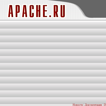
Новости
|
Документация
|
D