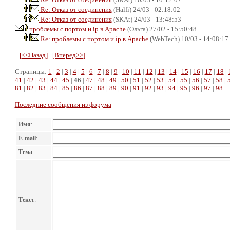
Re: Отказ от соединения
(Halfi) 24/03 - 02:18:02
Re: Отказ от соединения
(SKAt) 24/03 - 13:48:53
проблемы с портом и ip в Apache
(Ольга) 27/02 - 15:50:48
Re: проблемы с портом и ip в Apache
(WebTech) 10/03 - 14:08:17
[<<Назад]
[Вперед>>]
Страницы:
1
|
2
|
3
|
4
|
5
|
6
|
7
|
8
|
9
|
10
|
11
|
12
|
13
|
14
|
15
|
16
|
17
|
18
|
41
|
42
|
43
|
44
|
45
|
46
|
47
|
48
|
49
|
50
|
51
|
52
|
53
|
54
|
55
|
56
|
57
|
58
|
81
|
82
|
83
|
84
|
85
|
86
|
87
|
88
|
89
|
90
|
91
|
92
|
93
|
94
|
95
|
96
|
97
|
98
Последние сообщения из форума
Имя
:
E-mail
:
Тема
:
Текст
: