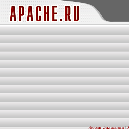
Новости
|
Документация
|
D