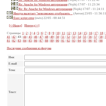
Re: Apache for Windows авторизация
(Yojik) 17/07 - 11:23:34
Re: Re:Apache for Windows авторизация
(Yojik) 17/07 - 11:24:11
Иногда вылетает "невозможно отобразить ...
(Антон) 23/05 - 11:56:1
Exec script error
(swix) 22/05 - 00:44:51
[<<Назад]
[Вперед>>]
Страницы:
1
|
2
|
3
|
4
|
5
|
6
|
7
|
8
|
9
|
10
|
11
|
12
|
13
|
14
|
15
|
16
|
17
|
18
|
41
|
42
|
43
|
44
|
45
|
46
|
47
|
48
|
49
|
50
|
51
|
52
|
53
|
54
|
55
|
56
|
57
|
58
|
81
|
82
|
83
|
84
|
85
|
86
|
87
|
88
|
89
|
90
|
91
|
92
|
93
|
94
|
95
|
96
|
97
|
98
Последние сообщения из форума
Имя
:
E-mail
:
Тема
:
Текст
: