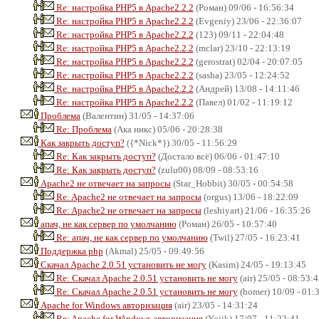
Re: настройка PHP5 в Apache2.2.2
(Роман) 09/06 - 16:56:34
Re: настройка PHP5 в Apache2.2.2
(Evgeniy) 23/06 - 22:36:07
Re: настройка PHP5 в Apache2.2.2
(123) 09/11 - 22:04:48
Re: настройка PHP5 в Apache2.2.2
(mclar) 23/10 - 22:13:19
Re: настройка PHP5 в Apache2.2.2
(gerostrat) 02/04 - 20:07:05
Re: настройка PHP5 в Apache2.2.2
(sasha) 23/05 - 12:24:52
Re: настройка PHP5 в Apache2.2.2
(Андрей) 13/08 - 14:11:46
Re: настройка PHP5 в Apache2.2.2
(Павел) 01/02 - 11:19:12
Проблема
(Валентин) 31/05 - 14:37:06
Re: Проблема
(Ака никс) 05/06 - 20:28:38
Как закрыть доступ?
({*Nick*}) 30/05 - 11:56:29
Re: Как закрыть доступ?
(Достало всё) 06/06 - 01:47:10
Re: Как закрыть доступ?
(zulu00) 08/09 - 08:53:16
Apache2 не отвечает на запросы
(Star_Hobbit) 30/05 - 00:54:58
Re: Apache2 не отвечает на запросы
(orgus) 13/06 - 18:22:09
Re: Apache2 не отвечает на запросы
(leshiyart) 21/06 - 16:35:26
апач, не как сервер по умолчанию
(Роман) 26/05 - 10:57:40
Re: апач, не как сервер по умолчанию
(Twil) 27/05 - 16:23:41
Поддержка php
(Akmal) 25/05 - 09:49:56
Скачал Apache 2.0.51 установить не могу
(Kasim) 24/05 - 19:13:45
Re: Скачал Apache 2.0.51 установить не могу
(air) 25/05 - 08:53:
Re: Скачал Apache 2.0.51 установить не могу
(homer) 10/09 - 01:
Apache for Windows авторизация
(air) 23/05 - 14:31:24
Re: Apache for Windows авторизация
(Yojik) 17/07 - 11:22:41